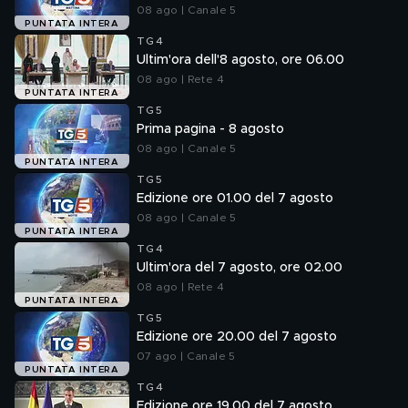
08 ago | Canale 5
PUNTATA INTERA
TG4
Ultim'ora dell'8 agosto, ore 06.00
08 ago | Rete 4
PUNTATA INTERA
TG5
Prima pagina - 8 agosto
08 ago | Canale 5
PUNTATA INTERA
TG5
Edizione ore 01.00 del 7 agosto
08 ago | Canale 5
PUNTATA INTERA
TG4
Ultim'ora del 7 agosto, ore 02.00
08 ago | Rete 4
PUNTATA INTERA
TG5
Edizione ore 20.00 del 7 agosto
07 ago | Canale 5
PUNTATA INTERA
TG4
Edizione ore 19.00 del 7 agosto