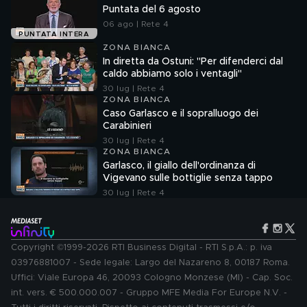
Puntata del 6 agosto
06 ago | Rete 4
PUNTATA INTERA
ZONA BIANCA
In diretta da Ostuni: "Per difenderci dal
caldo abbiamo solo i ventagli"
30 lug | Rete 4
ZONA BIANCA
Caso Garlasco e il sopralluogo dei
Carabinieri
30 lug | Rete 4
ZONA BIANCA
Garlasco, il giallo dell'ordinanza di
Vigevano sulle bottiglie senza tappo
30 lug | Rete 4
Copyright ©1999-2026 RTI Business Digital - RTI S.p.A.: p. iva
03976881007 - Sede legale: Largo del Nazareno 8, 00187 Roma.
Uffici: Viale Europa 46, 20093 Cologno Monzese (MI) - Cap. Soc.
int. vers. € 500.000.007 - Gruppo MFE Media For Europe N.V. -