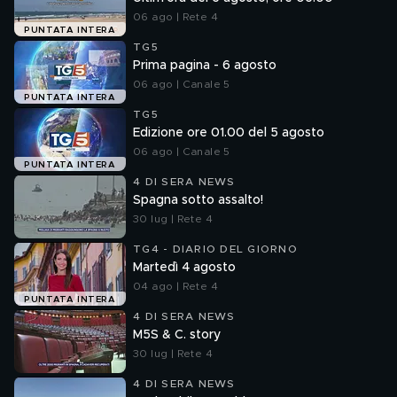
06 ago | Rete 4
PUNTATA INTERA
TG5
Prima pagina - 6 agosto
06 ago | Canale 5
PUNTATA INTERA
TG5
Edizione ore 01.00 del 5 agosto
06 ago | Canale 5
PUNTATA INTERA
4 DI SERA NEWS
Spagna sotto assalto!
30 lug | Rete 4
TG4 - DIARIO DEL GIORNO
Martedì 4 agosto
04 ago | Rete 4
PUNTATA INTERA
4 DI SERA NEWS
M5S & C. story
30 lug | Rete 4
4 DI SERA NEWS