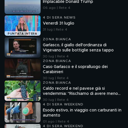
Implacabile Donald Trump
06 ago | Rete 4
4 DI SERA NEWS
Venerdì 31 luglio
31 lug | Rete 4
PUNTATA INTERA
ZONA BIANCA
Garlasco, il giallo dell'ordinanza di
Vigevano sulle bottiglie senza tappo
30 lug | Rete 4
ZONA BIANCA
Caso Garlasco e il sopralluogo dei
Carabinieri
30 lug | Rete 4
ZONA BIANCA
Caldo record e nel pavese già si
vendemmia: "Rischiamo di avere meno
vino"
30 lug | Rete 4
4 DI SERA WEEKEND
Esodo estivo, in viaggio con carburanti in
aumento
01 ago | Rete 4
4 DI SERA WEEKEND