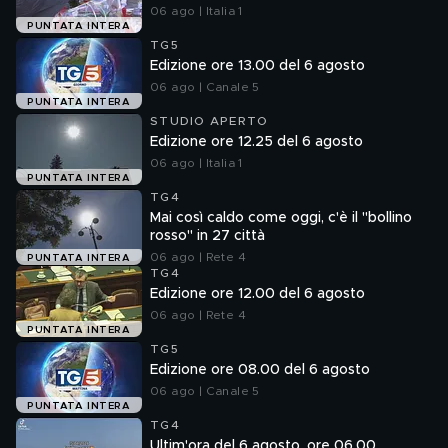
06 ago | Italia 1
PUNTATA INTERA
TG5
Edizione ore 13.00 del 6 agosto
06 ago | Canale 5
PUNTATA INTERA
STUDIO APERTO
Edizione ore 12.25 del 6 agosto
06 ago | Italia 1
PUNTATA INTERA
TG4
Mai così caldo come oggi, c'è il "bollino
rosso" in 27 città
06 ago | Rete 4
PUNTATA INTERA
TG4
Edizione ore 12.00 del 6 agosto
06 ago | Rete 4
PUNTATA INTERA
TG5
Edizione ore 08.00 del 6 agosto
06 ago | Canale 5
PUNTATA INTERA
TG4
Ultim'ora del 6 agosto, ore 06.00