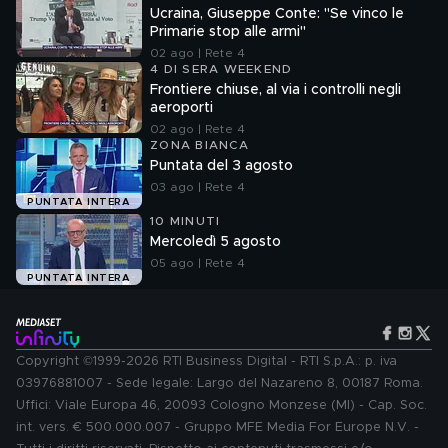
Ucraina, Giuseppe Conte: "Se vinco le
Primarie stop alle armi"
02 ago | Rete 4
4 DI SERA WEEKEND
Frontiere chiuse, al via i controlli negli
aeroporti
02 ago | Rete 4
ZONA BIANCA
Puntata del 3 agosto
03 ago | Rete 4
PUNTATA INTERA
10 MINUTI
Mercoledì 5 agosto
05 ago | Rete 4
PUNTATA INTERA
Copyright ©1999-2026 RTI Business Digital - RTI S.p.A.: p. iva
03976881007 - Sede legale: Largo del Nazareno 8, 00187 Roma.
Uffici: Viale Europa 46, 20093 Cologno Monzese (MI) - Cap. Soc.
int. vers. € 500.000.007 - Gruppo MFE Media For Europe N.V. -