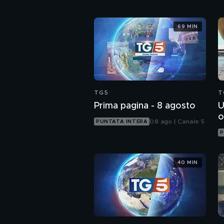
69 MIN
TG5
T
Prima pagina - 8 agosto
U
o
08 ago | Canale 5
PUNTATA INTERA
P
40 MIN