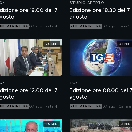
G4
STUDIO APERTO
dizione ore 19.00 del 7
Edizione ore 18.30 del 7
gosto
agosto
07 ago | Rete 4
07 ago | Italia 1
UNTATA INTERA
PUNTATA INTERA
25 MIN
34 MIN
G4
TG5
dizione ore 12.00 del 7
Edizione ore 08.00 del 
gosto
agosto
07 ago | Rete 4
07 ago | Canale
UNTATA INTERA
PUNTATA INTERA
55 MIN
3 MIN