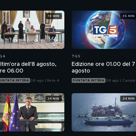
19 MIN
35 MIN
G4
TG5
ltim'ora dell'8 agosto,
Edizione ore 01.00 del 7
re 06.00
agosto
08 ago | Rete 4
08 ago | Canale
UNTATA INTERA
PUNTATA INTERA
34 MIN
24 MIN