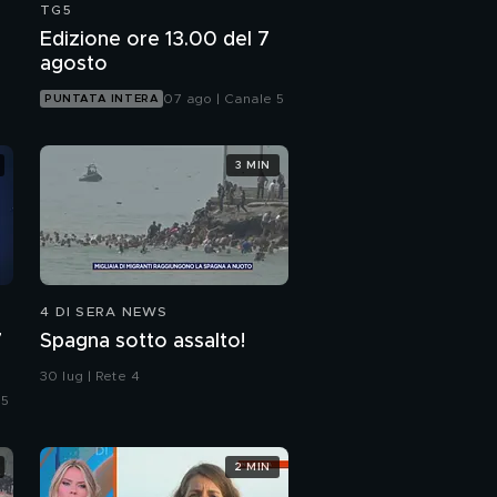
TG5
Edizione ore 13.00 del 7
agosto
07 ago | Canale 5
PUNTATA INTERA
3 MIN
4 DI SERA NEWS
7
Spagna sotto assalto!
30 lug | Rete 4
 5
2 MIN