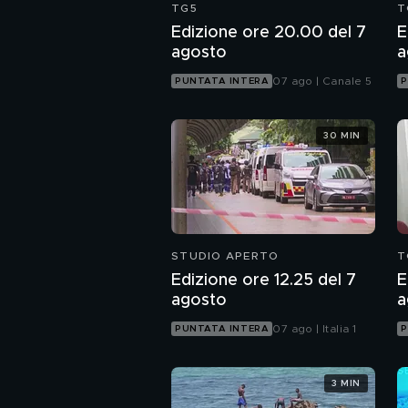
TG5
T
Edizione ore 20.00 del 7
E
agosto
a
07 ago | Canale 5
PUNTATA INTERA
P
30 MIN
STUDIO APERTO
T
Edizione ore 12.25 del 7
E
agosto
a
07 ago | Italia 1
PUNTATA INTERA
P
3 MIN