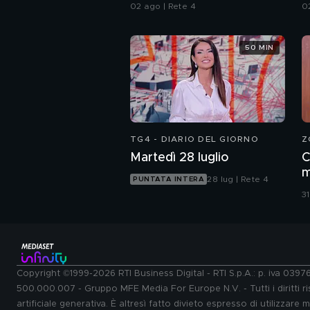
a
02 ago | Rete 4
0
50 MIN
TG4 - DIARIO DEL GIORNO
Z
Martedì 28 luglio
C
m
28 lug | Rete 4
PUNTATA INTERA
B
31
B
Copyright ©1999-2026 RTI Business Digital - RTI S.p.A.: p. iva 039
500.000.007 - Gruppo MFE Media For Europe N.V. - Tutti i diritti ris
artificiale generativa. È altresì fatto divieto espresso di utilizzare