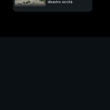
disastro siccità
Si tenterà con i cani,
"Evento imprevedibile"
Tra Draghi e Conte
incontro decisivo