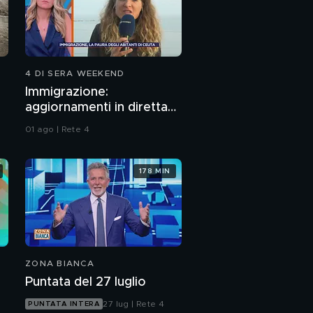
4 DI SERA WEEKEND
Immigrazione:
aggiornamenti in diretta
da Ceuta
01 ago | Rete 4
178 MIN
ZONA BIANCA
Puntata del 27 luglio
27 lug | Rete 4
PUNTATA INTERA