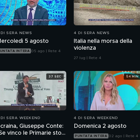
 DI SERA NEWS
4 DI SERA NEWS
ercoledì 5 agosto
Italia nella morsa della
violenza
05 ago | Rete 4
UNTATA INTERA
27 lug | Rete 4
37 SEC
54 MIN
 DI SERA WEEKEND
4 DI SERA WEEKEND
craina, Giuseppe Conte:
Domenica 2 agosto
Se vinco le Primarie stop
02 ago | Rete 4
PUNTATA INTERA