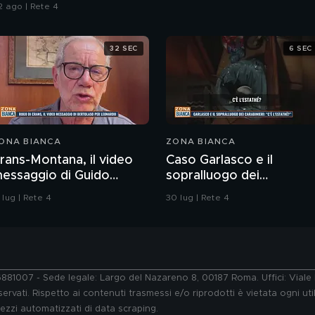
lle armi"
2 ago | Rete 4
32 SEC
6 SEC
ONA BIANCA
ZONA BIANCA
rans-Montana, il video
Caso Garlasco e il
essaggio di Guido
sopralluogo dei
ertolaso per Leonardo
Carabinieri
 lug | Rete 4
30 lug | Rete 4
ove
76881007 - Sede legale: Largo del Nazareno 8, 00187 Roma. Uffici: Vial
ervati. Rispetto ai contenuti trasmessi e/o riprodotti è vietata ogni uti
 mezzi automatizzati di data scraping.