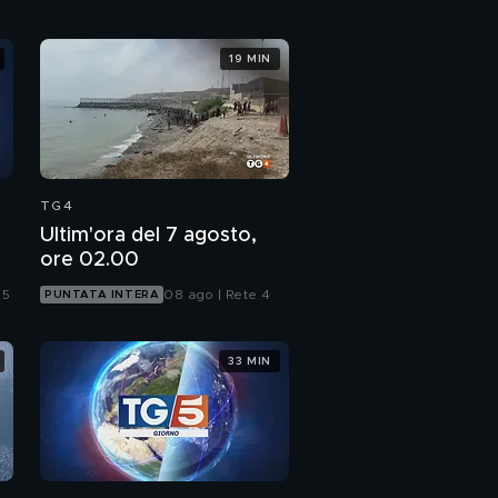
19 MIN
TG4
Ultim'ora del 7 agosto,
ore 02.00
 5
08 ago | Rete 4
PUNTATA INTERA
33 MIN