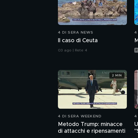
4 DI SERA NEWS
4
Il caso di Ceuta
M
03 ago | Rete 4
P
2 MIN
4 DI SERA WEEKEND
4
Metodo Trump: minacce
U
di attacchi e ripensamenti
"