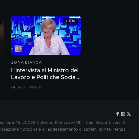
9 MIN
ZONA BIANCA
L'intervista al Ministro del
Lavoro e Politiche Sociali
Marina Calderone
06 ago | Rete 4
e Europa 46, 20093 Cologno Monzese (MI) - Cap. Soc. int. vers. €
lizzazione funzionale all'addestramento di sistemi di intelligenza