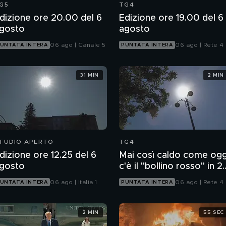
G5
TG4
dizione ore 20.00 del 6
Edizione ore 19.00 del 6
gosto
agosto
06 ago | Canale 5
06 ago | Rete 4
UNTATA INTERA
PUNTATA INTERA
31 MIN
2 MIN
TUDIO APERTO
TG4
dizione ore 12.25 del 6
Mai così caldo come ogg
gosto
c'è il "bollino rosso" in 2
città
06 ago | Italia 1
06 ago | Rete 4
UNTATA INTERA
PUNTATA INTERA
2 MIN
55 SEC