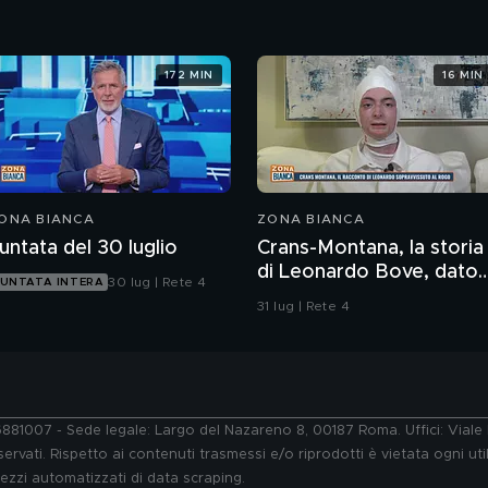
172 MIN
16 MIN
ONA BIANCA
ZONA BIANCA
untata del 30 luglio
Crans-Montana, la storia
di Leonardo Bove, dato
30 lug | Rete 4
UNTATA INTERA
per disperso nel rogo
31 lug | Rete 4
76881007 - Sede legale: Largo del Nazareno 8, 00187 Roma. Uffici: Vial
ervati. Rispetto ai contenuti trasmessi e/o riprodotti è vietata ogni uti
 mezzi automatizzati di data scraping.