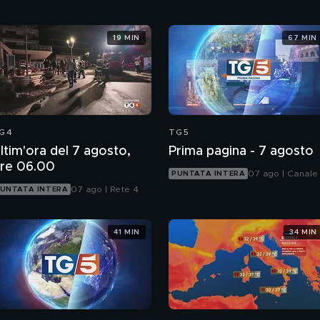
19 MIN
67 MIN
G4
TG5
ltim'ora del 7 agosto,
Prima pagina - 7 agosto
re 06.00
07 ago | Canale
PUNTATA INTERA
07 ago | Rete 4
UNTATA INTERA
41 MIN
34 MIN