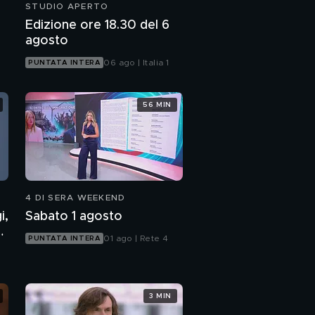
STUDIO APERTO
Ignazio La Russa e il
Edizione ore 18.30 del 6
ricordo di Silvio
agosto
Berlusconi
06 ago | Italia 1
PUNTATA INTERA
Le parole di Gigi
D'Alessio per Silvio
Berlusconi
56 MIN
4 DI SERA WEEKEND
i,
Sabato 1 agosto
7
01 ago | Rete 4
PUNTATA INTERA
3 MIN