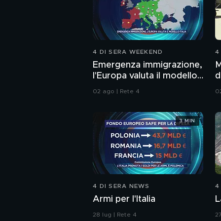
4 DI SERA WEEKEND
4
Emergenza immigrazione,
M
l'Europa valuta il modello
d
Italia
02 ago | Rete 4
0
3 MIN
4 DI SERA NEWS
4
Armi per l'Italia
L
28 lug | Rete 4
27