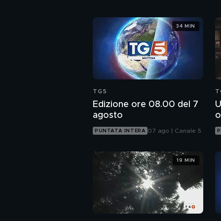
34 MIN
TG5
T
Edizione ore 08.00 del 7
U
agosto
o
07 ago | Canale 5
PUNTATA INTERA
P
19 MIN