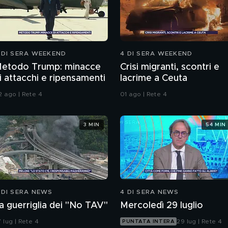
 DI SERA WEEKEND
4 DI SERA WEEKEND
etodo Trump: minacce
Crisi migranti, scontri e
i attacchi e ripensamenti
lacrime a Ceuta
2 ago | Rete 4
01 ago | Rete 4
3 MIN
54 MIN
 DI SERA NEWS
4 DI SERA NEWS
a guerriglia dei "No TAV"
Mercoledì 29 luglio
 lug | Rete 4
29 lug | Rete 4
PUNTATA INTERA