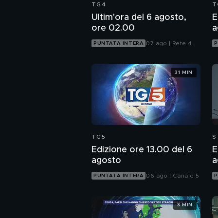
TG4
T
Ultim'ora del 6 agosto,
E
ore 02.00
a
07 ago | Rete 4
PUNTATA INTERA
P
31 MIN
TG5
S
Edizione ore 13.00 del 6
E
agosto
a
06 ago | Canale 5
PUNTATA INTERA
P
3 MIN