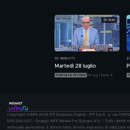
10 MIN
10 MINUTI
Z
Martedì 28 luglio
P
28 lug | Rete 4
PUNTATA INTERA
P
Copyright ©1999-2026 RTI Business Digital - RTI S.p.A.: p. iva 039
500.000.007 - Gruppo MFE Media For Europe N.V. - Tutti i diritti ris
artificiale generativa. È altresì fatto divieto espresso di utilizzare