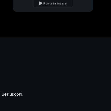
Berlusconi era un uomo
Puntata intera
semplice"
Iva Zanicchi ricorda
Silvio Berlusconi
Nicola Porro e le ultime
parole a Silvio
Berlusconi
PROSSIMO VIDEO
Paolo Del Debbio
racconta di Silvio
Berlusconi
Rita dalla Chiesa e
l'affetto per Silvio
Berlusconi
Silvio Berlusconi:
l'impossibile si
 Berlusconi.
trasforma in realtà
Flavio Cattaneo e il
ricordo di Silvio