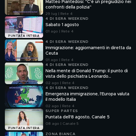
Matteo Piantedosi: "C'è un pregiudizio nei
confronti della polizia"
29 lug | Rete 4
4 DI SERA WEEKEND
Sabato 1 agosto
01 ago | Rete 4
PUNTATA INTERA
4 DI SERA WEEKEND
Immigrazione: aggiornamenti in diretta da
Ceuta
01 ago | Rete 4
4 DI SERA WEEKEND
Nella mente di Donald Trump: il punto di
vista dello psichiatra Leonardo
Mendolicchio
02 ago | Rete 4
4 DI SERA WEEKEND
Emergenza immigrazione, l'Europa valuta
il modello Italia
02 ago | Rete 4
SUPER PARTES
Puntata dell'8 agosto, Canale 5
08 ago | Canale 5
PUNTATA INTERA
ZONA BIANCA