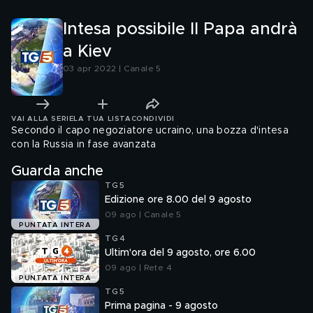
Intesa possibile Il Papa andrà
a Kiev
03 apr 2022 | Canale 5
VAI ALLA SERIE
LA TUA LISTA
CONDIVIDI
Secondo il capo negoziatore ucraino, una bozza d'intesa
con la Russia in fase avanzata
Guarda anche
TG5
Edizione ore 8.00 del 9 agosto
09 ago | Canale 5
PUNTATA INTERA
TG4
Ultim'ora del 9 agosto, ore 6.00
09 ago | Rete 4
PUNTATA INTERA
TG5
Prima pagina - 9 agosto