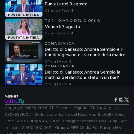
Puntata del 3 agosto
03 ago | Rete 4
PUNTATA INTERA
TG4 - DIARIO DEL GIORNO
Venerdì 7 agosto
07 ago | Rete 4
PUNTATA INTERA
ZONA BIANCA
Delitto di Garlasco: Andrea Sempio e il
bar di Vigevano e i racconti della madre
27 lug | Rete 4
ZONA BIANCA
Delitto di Garlasco: Andrea Sempio la
mattina del delitto è stato in un bar?
27 lug | Rete 4
Copyright ©1999-2026 RTI Business Digital - RTI S.p.A.: p. iva
03976881007 - Sede legale: Largo del Nazareno 8, 00187 Roma.
Uffici: Viale Europa 46, 20093 Cologno Monzese (MI) - Cap. Soc.
int. vers. € 500.000.007 - Gruppo MFE Media For Europe N.V. -