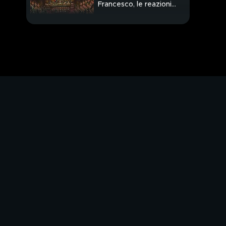
Francesco, le reazioni
della politica
Funerali Papa
Francesco, i leader
mondiali attesi a Roma
Papa Francesco, il
Vaticano verso il
Conclave
Papa Francesco, lavori
in corso alla Basilica di
Santa Maria Maggiore
Funerali Papa
Francesco, al via il
piano sicurezza
Addio Papa Francesco,
il dolore dei fedeli
Addio Papa Francesco,
la salma a piazza San