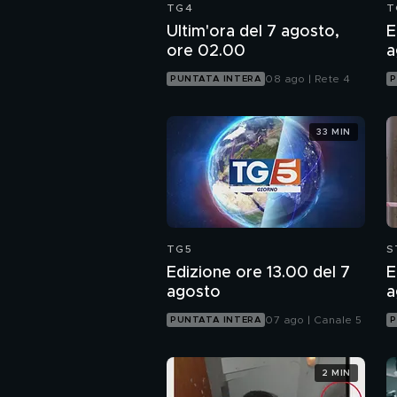
TG4
T
Ultim'ora del 7 agosto,
E
ore 02.00
a
08 ago | Rete 4
PUNTATA INTERA
P
33 MIN
TG5
S
Edizione ore 13.00 del 7
E
agosto
a
07 ago | Canale 5
PUNTATA INTERA
P
2 MIN