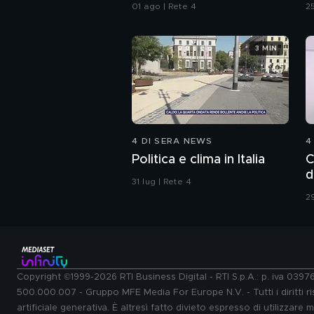
da Ceuta
01 ago | Rete 4
25
3 MIN
4 DI SERA NEWS
4
Politica e clima in Italia
C
d
31 lug | Rete 4
29
Copyright ©1999-2026 RTI Business Digital - RTI S.p.A.: p. iva 039
500.000.007 - Gruppo MFE Media For Europe N.V. - Tutti i diritti ris
artificiale generativa. È altresì fatto divieto espresso di utilizzare