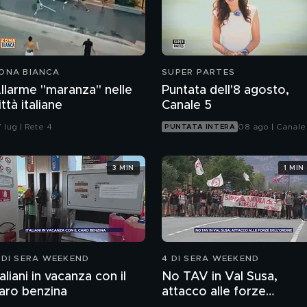
ONA BIANCA
SUPER PARTES
llarme "maranza" nelle
Puntata dell'8 agosto,
ittà italiane
Canale 5
 lug | Rete 4
08 ago | Canale
PUNTATA INTERA
3 MIN
1 MIN
 DI SERA WEEKEND
4 DI SERA WEEKEND
taliani in vacanza con il
No TAV in Val Susa,
aro benzina
attacco alle forze