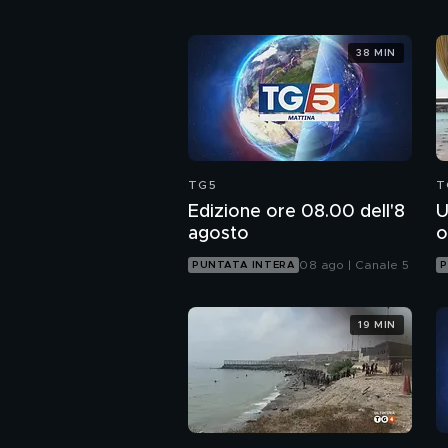
38 MIN
TG5
T
Edizione ore 08.00 dell'8
U
agosto
o
08 ago | Canale 5
PUNTATA INTERA
P
19 MIN