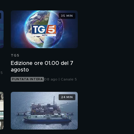
Pietro
Il mondo abbraccia il
35 MIN
Papa degli ultimi
TG5
Edizione ore 01.00 del 7
agosto
 5
08 ago | Canale 5
PUNTATA INTERA
24 MIN