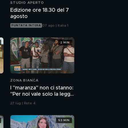
STUDIO APERTO
Edizione ore 18.30 del 7
agosto
07 ago | Italia 1
PUNTATA INTERA
2 MIN
ZONA BIANCA
I "maranza" non ci stanno:
"Per noi vale solo la legge
della strada"
27 lug | Rete 4
53 MIN