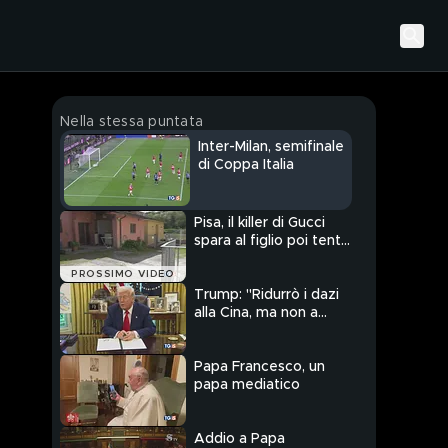
Nella stessa puntata
Inter-Milan, semifinale
di Coppa Italia
Pisa, il killer di Gucci
spara al figlio poi tenta
il suicidio
PROSSIMO VIDEO
Trump: "Ridurrò i dazi
alla Cina, ma non a
zero"
Papa Francesco, un
papa mediatico
Addio a Papa