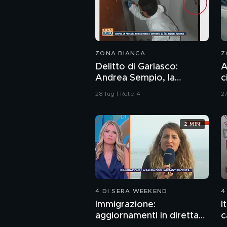
ZONA BIANCA
Z
Delitto di Garlasco:
A
Andrea Sempio, la
c
Procura di Pavia non ha
28 lug | Rete 4
27
dubbi: l'impronta 33 è la
pistola fumante
2 MIN
4 DI SERA WEEKEND
4
Immigrazione:
I
aggiornamenti in diretta
c