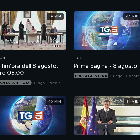
19 MIN
69 MIN
G4
TG5
ltim'ora dell'8 agosto,
Prima pagina - 8 agosto
re 06.00
08 ago | Canale
PUNTATA INTERA
08 ago | Rete 4
UNTATA INTERA
40 MIN
34 MIN