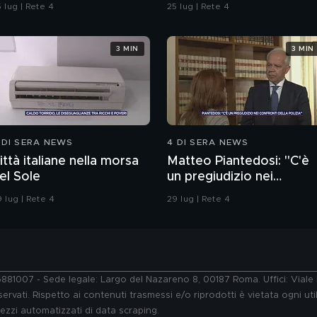
dell'ordine
 lug | Rete 4
25 lug | Rete 4
3 MIN
3 MIN
 DI SERA NEWS
4 DI SERA NEWS
ittà italiane nella morsa
Matteo Piantedosi: "C'è
el Sole
un pregiudizio nei
confronti della polizia"
 lug | Rete 4
29 lug | Rete 4
76881007 - Sede legale: Largo del Nazareno 8, 00187 Roma. Uffici: Vial
ervati. Rispetto ai contenuti trasmessi e/o riprodotti è vietata ogni uti
 mezzi automatizzati di data scraping.