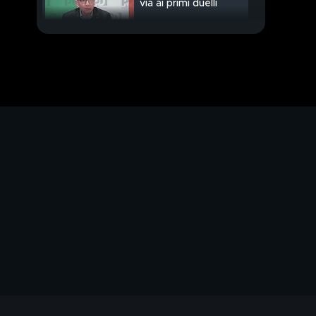
via ai primi duelli
Gas, rincari record
"intervenire subito"
PROSSIMO VIDEO