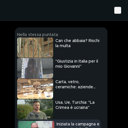
Nella stessa puntata
Can che abbaia? Rischi
la multa
"Giustizia in Italia per il
mio Giovanni"
Carta, vetro,
ceramiche: aziende
rischiano stop
Usa, Ue, Turchia: "La
Crimea è ucraina"
Iniziata la campagna e