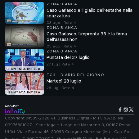
ZONA BIANCA
Caso Garlasco e il giallo dell'estathè nella
spazzatura
03 ago | Rete 4
ZONA BIANCA
Caso Garlasco, l'impronta 33 è la firma
dell'assassino?
03 ago | Rete 4
ZONA BIANCA
Puntata del 27 luglio
27 lug | Rete 4
PUNTATA INTERA
TG4 - DIARIO DEL GIORNO
Martedì 28 luglio
28 lug | Rete 4
PUNTATA INTERA
Copyright ©1999-2026 RTI Business Digital - RTI S.p.A.: p. iva
03976881007 - Sede legale: Largo del Nazareno 8, 00187 Roma.
Uffici: Viale Europa 46, 20093 Cologno Monzese (MI) - Cap. Soc.
int. vers. € 500.000.007 - Gruppo MFE Media For Europe N.V. -