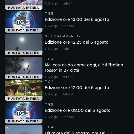
06 ago | Italia 1
PUNTATA INTERA
TG5
Edizione ore 13.00 del 6 agosto
06 ago | Canale 5
PUNTATA INTERA
STUDIO APERTO
Edizione ore 12.25 del 6 agosto
06 ago | Italia 1
PUNTATA INTERA
TG4
Mai così caldo come oggi, c'è il "bollino
rosso" in 27 città
06 ago | Rete 4
PUNTATA INTERA
TG4
Edizione ore 12.00 del 6 agosto
06 ago | Rete 4
PUNTATA INTERA
TG5
Edizione ore 08.00 del 6 agosto
06 ago | Canale 5
PUNTATA INTERA
TG4
Ultim'ora del 6 agosto, ore 06.00