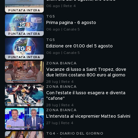
06 ago | Rete 4
PUNTATA INTERA
TG5
Prima pagina - 6 agosto
06 ago | Canale 5
PUNTATA INTERA
TG5
Edizione ore 01.00 del 5 agosto
06 ago | Canale 5
PUNTATA INTERA
ZONA BIANCA
Vacanze di lusso a Saint Tropez, dove
due lettini costano 800 euro al giorno
28 lug | Rete 4
ZONA BIANCA
Con l'estate il lusso esagera e diventa
"cafone"
28 lug | Rete 4
ZONA BIANCA
L'intervista al vicepremier Matteo Salvini
27 lug | Rete 4
TG4 - DIARIO DEL GIORNO