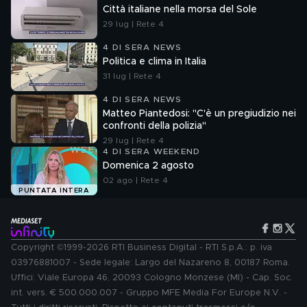
Città italiane nella morsa del Sole
29 lug | Rete 4
4 DI SERA NEWS
Politica e clima in Italia
31 lug | Rete 4
4 DI SERA NEWS
Matteo Piantedosi: "C'è un pregiudizio nei
confronti della polizia"
29 lug | Rete 4
4 DI SERA WEEKEND
Domenica 2 agosto
02 ago | Rete 4
PUNTATA INTERA
Copyright ©1999-2026 RTI Business Digital - RTI S.p.A.: p. iva
03976881007 - Sede legale: Largo del Nazareno 8, 00187 Roma.
Uffici: Viale Europa 46, 20093 Cologno Monzese (MI) - Cap. Soc.
int. vers. € 500.000.007 - Gruppo MFE Media For Europe N.V. -