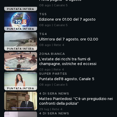
08 ago | Canale 5
PUNTATA INTERA
TG5
Edizione ore 01.00 del 7 agosto
08 ago | Canale 5
PUNTATA INTERA
TG4
Ultim'ora del 7 agosto, ore 02.00
08 ago | Rete 4
PUNTATA INTERA
ZONA BIANCA
L'estate dei ricchi tra fiumi di
champagne, ostriche ed eccessi
03 ago | Rete 4
SUPER PARTES
Puntata dell'8 agosto, Canale 5
08 ago | Canale 5
PUNTATA INTERA
4 DI SERA NEWS
Matteo Piantedosi: "C'è un pregiudizio nei
confronti della polizia"
29 lug | Rete 4
4 DI SERA NEWS