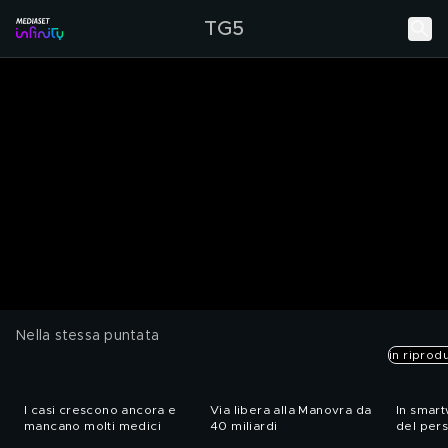
TG5
Nella stessa puntata
in riprod
I casi crescono ancora e
Via libera alla Manovra da
In smart
mancano molti medici
40 miliardi
del pers
Pubblic