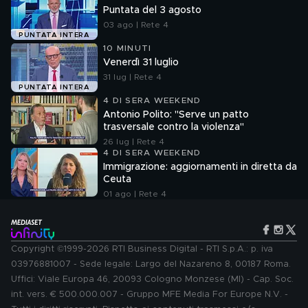
Puntata del 3 agosto
03 ago | Rete 4
PUNTATA INTERA
10 MINUTI
Venerdì 31 luglio
31 lug | Rete 4
PUNTATA INTERA
4 DI SERA WEEKEND
Antonio Polito: "Serve un patto
trasversale contro la violenza"
26 lug | Rete 4
4 DI SERA WEEKEND
Immigrazione: aggiornamenti in diretta da
Ceuta
01 ago | Rete 4
Copyright ©1999-2026 RTI Business Digital - RTI S.p.A.: p. iva
03976881007 - Sede legale: Largo del Nazareno 8, 00187 Roma.
Uffici: Viale Europa 46, 20093 Cologno Monzese (MI) - Cap. Soc.
int. vers. € 500.000.007 - Gruppo MFE Media For Europe N.V. -