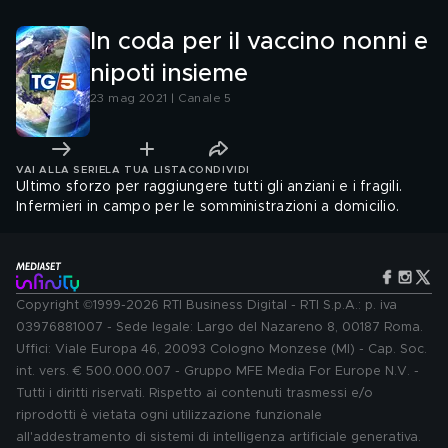
In coda per il vaccino nonni e
nipoti insieme
23 mag 2021 | Canale 5
VAI ALLA SERIE
LA TUA LISTA
CONDIVIDI
Ultimo sforzo per raggiungere tutti gli anziani e i fragili.
Infermieri in campo per le somministrazioni a domicilio.
Copyright ©1999-2026 RTI Business Digital - RTI S.p.A.: p. iva
03976881007 - Sede legale: Largo del Nazareno 8, 00187 Roma.
Uffici: Viale Europa 46, 20093 Cologno Monzese (MI) - Cap. Soc.
int. vers. € 500.000.007 - Gruppo MFE Media For Europe N.V. -
Tutti i diritti riservati. Rispetto ai contenuti trasmessi e/o
riprodotti è vietata ogni utilizzazione funzionale
all'addestramento di sistemi di intelligenza artificiale generativa.