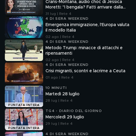
Crans-Montana, audio choc di Jessica
Moretti: "I bengala? Fatti arrivare dalla
Francia"
31 lug | Rete 4
4 DI SERA WEEKEND
Emergenza immigrazione, l'Europa valuta
il modello Italia
02 ago | Rete 4
4 DI SERA WEEKEND
Metodo Trump: minacce di attacchi e
ripensamenti
02 ago | Rete 4
4 DI SERA WEEKEND
Crisi migranti, scontri e lacrime a Ceuta
01 ago | Rete 4
10 MINUTI
Martedì 28 luglio
28 lug | Rete 4
PUNTATA INTERA
TG4 - DIARIO DEL GIORNO
Mercoledì 29 luglio
29 lug | Rete 4
PUNTATA INTERA
4 DI SERA WEEKEND