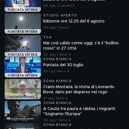
06 ago | Canale 5
PUNTATA INTERA
STUDIO APERTO
Edizione ore 12.25 del 6 agosto
06 ago | Italia 1
PUNTATA INTERA
TG4
Mai così caldo come oggi, c'è il "bollino
rosso" in 27 città
06 ago | Rete 4
PUNTATA INTERA
ZONA BIANCA
Puntata del 30 luglio
30 lug | Rete 4
PUNTATA INTERA
ZONA BIANCA
Crans-Montana, la storia di Leonardo
Bove, dato per disperso nel rogo
31 lug | Rete 4
ZONA BIANCA
A Ceuta tra paura e rabbia, i migranti:
"Sognamo l'Europa"
03 ago | Rete 4
ZONA BIANCA