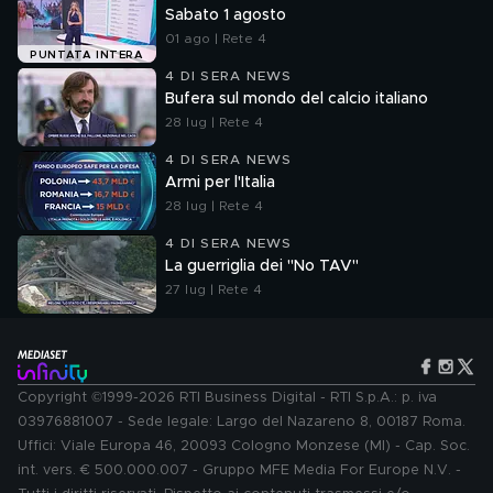
Sabato 1 agosto
01 ago | Rete 4
PUNTATA INTERA
4 DI SERA NEWS
Bufera sul mondo del calcio italiano
28 lug | Rete 4
4 DI SERA NEWS
Armi per l'Italia
28 lug | Rete 4
4 DI SERA NEWS
La guerriglia dei "No TAV"
27 lug | Rete 4
Copyright ©1999-2026 RTI Business Digital - RTI S.p.A.: p. iva
03976881007 - Sede legale: Largo del Nazareno 8, 00187 Roma.
Uffici: Viale Europa 46, 20093 Cologno Monzese (MI) - Cap. Soc.
int. vers. € 500.000.007 - Gruppo MFE Media For Europe N.V. -