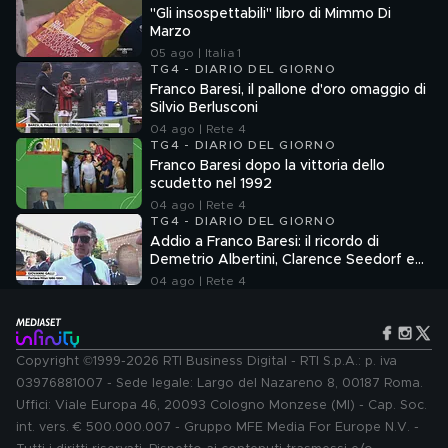
"Gli insospettabili" libro di Mimmo Di
Marzo
05 ago | Italia 1
TG4 - DIARIO DEL GIORNO
Franco Baresi, il pallone d'oro omaggio di
Silvio Berlusconi
04 ago | Rete 4
TG4 - DIARIO DEL GIORNO
Franco Baresi dopo la vittoria dello
scudetto nel 1992
04 ago | Rete 4
TG4 - DIARIO DEL GIORNO
Addio a Franco Baresi: il ricordo di
Demetrio Albertini, Clarence Seedorf e
Giovanni Galli
04 ago | Rete 4
Copyright ©1999-2026 RTI Business Digital - RTI S.p.A.: p. iva
03976881007 - Sede legale: Largo del Nazareno 8, 00187 Roma.
Uffici: Viale Europa 46, 20093 Cologno Monzese (MI) - Cap. Soc.
int. vers. € 500.000.007 - Gruppo MFE Media For Europe N.V. -