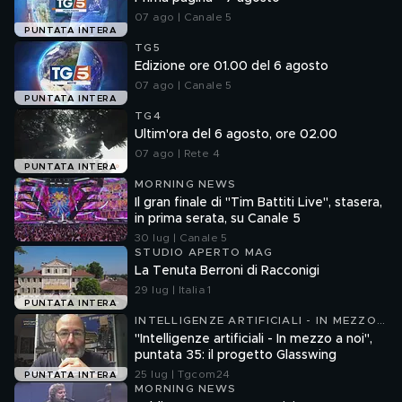
07 ago | Canale 5
PUNTATA INTERA
TG5
Edizione ore 01.00 del 6 agosto
07 ago | Canale 5
PUNTATA INTERA
TG4
Ultim'ora del 6 agosto, ore 02.00
07 ago | Rete 4
PUNTATA INTERA
MORNING NEWS
Il gran finale di "Tim Battiti Live", stasera,
in prima serata, su Canale 5
30 lug | Canale 5
STUDIO APERTO MAG
La Tenuta Berroni di Racconigi
29 lug | Italia 1
PUNTATA INTERA
INTELLIGENZE ARTIFICIALI - IN MEZZO
A NOI
"Intelligenze artificiali - In mezzo a noi",
puntata 35: il progetto Glasswing
25 lug | Tgcom24
PUNTATA INTERA
MORNING NEWS