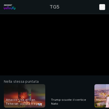
TG5
Nella stessa puntata
Attacco Usa all'Iran.
Trump scuote il vertice
Marine L
Teheran: violata tregua
Nato
candido 