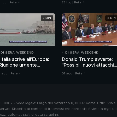
empio per gli inquirenti:
è stata legittima difesa"
 lug | Rete 4
23 lug | Rete 4
Ossessionato e
ugiardo"
3 MIN
2 MIN
 DI SERA WEEKEND
4 DI SERA WEEKEND
'Italia scrive all'Europa:
Donald Trump avverte:
Riunione urgente
"Possibili nuovi attacchi
ull'immigrazione"
all'Iran"
1 ago | Rete 4
01 ago | Rete 4
76881007 - Sede legale: Largo del Nazareno 8, 00187 Roma. Uffici: Vial
ervati. Rispetto ai contenuti trasmessi e/o riprodotti è vietata ogni uti
 mezzi automatizzati di data scraping.