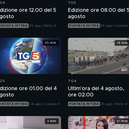
G4
TG5
dizione ore 12.00 del 5
Edizione ore 08.00 del 
gosto
agosto
05 ago | Rete 4
05 ago | Canale
UNTATA INTERA
PUNTATA INTERA
35 MIN
18 MIN
G5
TG4
dizione ore 01.00 del 4
Ultim'ora del 4 agosto,
gosto
ore 02.00
04 ago | Canale 5
05 ago | Rete 4
UNTATA INTERA
PUNTATA INTERA
3 MIN
51 MIN