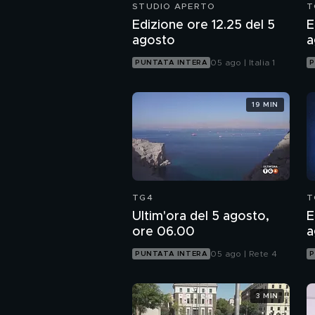
STUDIO APERTO
T
Edizione ore 12.25 del 5
E
agosto
a
05 ago | Italia 1
PUNTATA INTERA
P
19 MIN
TG4
T
Ultim'ora del 5 agosto,
E
ore 06.00
a
05 ago | Rete 4
PUNTATA INTERA
P
3 MIN