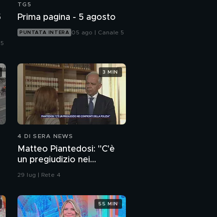
TG5
5
Prima pagina - 5 agosto
05 ago | Canale 5
PUNTATA INTERA
 5
3 MIN
4 DI SERA NEWS
Matteo Piantedosi: "C'è
un pregiudizio nei
confronti della polizia"
29 lug | Rete 4
55 MIN