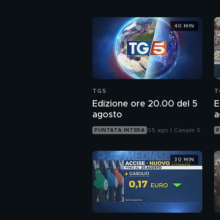
40 MIN
TG5
T
Edizione ore 20.00 del 5
E
agosto
a
05 ago | Canale 5
PUNTATA INTERA
P
30 MIN