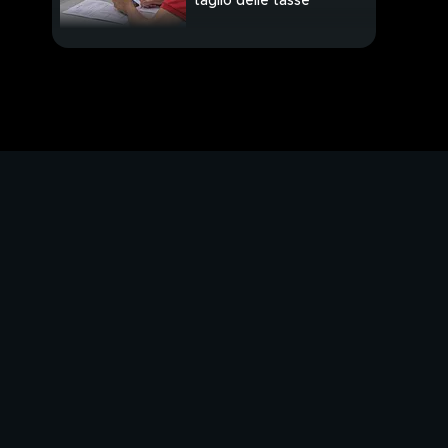
taglio delle tasse
Il successo
inarrestabile delle
vetture ibride
Una sorpresa alla
Galleria degli Uffizzi di
Firenze
PROSSIMO VIDEO
Stasera la seconda
puntata di Zelig
L'album "Lella per
sempre" celebra i 50
anni della canzone che
ha raccontato un
femminicidio