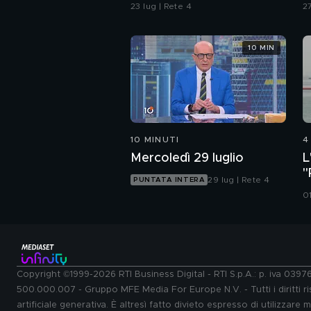
difesa"
S
23 lug | Rete 4
27
"
b
10 MIN
10 MINUTI
4
Mercoledì 29 luglio
L
"
29 lug | Rete 4
PUNTATA INTERA
s
0
Copyright ©1999-2026 RTI Business Digital - RTI S.p.A.: p. iva 039
500.000.007 - Gruppo MFE Media For Europe N.V. - Tutti i diritti ris
artificiale generativa. È altresì fatto divieto espresso di utilizzare