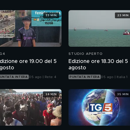
33 MIN
23 MIN
G4
STUDIO APERTO
dizione ore 19.00 del 5
Edizione ore 18.30 del 5
gosto
agosto
05 ago | Rete 4
05 ago | Italia 1
UNTATA INTERA
PUNTATA INTERA
24 MIN
35 MIN