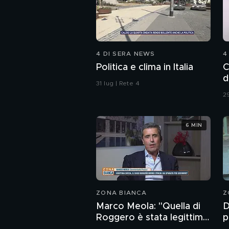
4 DI SERA NEWS
4
Politica e clima in Italia
C
d
31 lug | Rete 4
29
6 MIN
ZONA BIANCA
Z
Marco Meola: "Quella di
D
Roggero è stata legittima
p