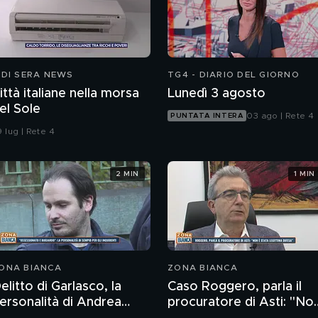
 DI SERA NEWS
TG4 - DIARIO DEL GIORNO
ittà italiane nella morsa
Lunedì 3 agosto
el Sole
03 ago | Rete 4
PUNTATA INTERA
 lug | Rete 4
2 MIN
1 MIN
ONA BIANCA
ZONA BIANCA
elitto di Garlasco, la
Caso Roggero, parla il
ersonalità di Andrea
procuratore di Asti: "No