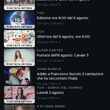
09 ago | Rete 4
PUNTATA INTERA
TG5
Edizione ore 8.00 del 9 agosto
09 ago | Canale 5
PUNTATA INTERA
TG4
Ultim'ora del 9 agosto, ore 6.00
09 ago | Rete 4
PUNTATA INTERA
SUPER PARTES
Puntata dell'8 agosto, Canale 5
08 ago | Canale 5
PUNTATA INTERA
ZONA BIANCA
Addio a Francesco Guccini, il cantautore
che ha raccontato l'Italia
06 ago | Rete 4
TG4 - DIARIO DEL GIORNO
Lunedì 3 agosto
03 ago | Rete 4
PUNTATA INTERA
4 DI SERA NEWS