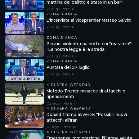
mattina del delitto è stato in un bar?
27 lug | Rete 4
ZONA BIANCA
L'intervista al vicepremier Matteo Salvini
27 lug | Rete 4
ZONA BIANCA
Giovani violenti, una notte coi "maranza":
"La nostra legge è la strada"
27 lug | Rete 4
ZONA BIANCA
Puntata del 27 luglio
27 lug | Rete 4
PUNTATA INTERA
4 DI SERA WEEKEND
Metodo Trump: minacce di attacchi e
ripensamenti
02 ago | Rete 4
4 DI SERA WEEKEND
Donald Trump avverte: "Possibili nuovi
attacchi all'Iran"
01 ago | Rete 4
4 DI SERA WEEKEND
Emergenza immigrazione, l'Europa valuta