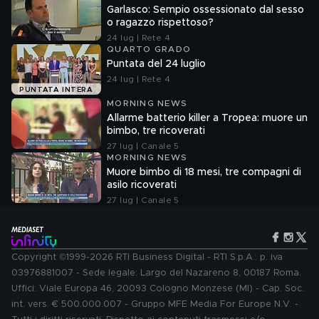
Garlasco: Sempio ossessionato dal sesso
o ragazzo rispettoso?
24 lug | Rete 4
QUARTO GRADO
Puntata del 24 luglio
24 lug | Rete 4
PUNTATA INTERA
MORNING NEWS
Allarme batterio killer a Tropea: muore un
bimbo, tre ricoverati
27 lug | Canale 5
MORNING NEWS
Muore bimbo di 18 mesi, tre compagni di
asilo ricoverati
27 lug | Canale 5
Copyright ©1999-2026 RTI Business Digital - RTI S.p.A.: p. iva
03976881007 - Sede legale: Largo del Nazareno 8, 00187 Roma.
Uffici: Viale Europa 46, 20093 Cologno Monzese (MI) - Cap. Soc.
int. vers. € 500.000.007 - Gruppo MFE Media For Europe N.V. -