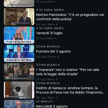
31 lug | Rete 4
4 DI SERA NEWS
Matteo Piantedosi: "C'è un pregiudizio nei
confronti della polizia"
29 lug | Rete 4
4 DI SERA NEWS
Venerdì 31 luglio
31 lug | Rete 4
PUNTATA INTERA
ZONA BIANCA
Puntata del 3 agosto
03 ago | Rete 4
PUNTATA INTERA
ZONA BIANCA
I "maranza" non ci stanno: "Per noi vale
solo la legge della strada"
27 lug | Rete 4
ZONA BIANCA
Delitto di Garlasco: Andrea Sempio, la
Procura di Pavia non ha dubbi: l'impronta
33 è la pistola fumante
28 lug | Rete 4
10 MINUTI
Mercoledì 5 agosto