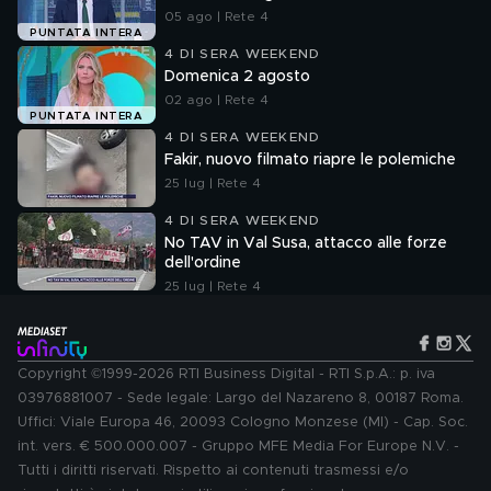
05 ago | Rete 4
PUNTATA INTERA
4 DI SERA WEEKEND
Domenica 2 agosto
02 ago | Rete 4
PUNTATA INTERA
4 DI SERA WEEKEND
Fakir, nuovo filmato riapre le polemiche
25 lug | Rete 4
4 DI SERA WEEKEND
No TAV in Val Susa, attacco alle forze
dell'ordine
25 lug | Rete 4
Copyright ©1999-2026 RTI Business Digital - RTI S.p.A.: p. iva
03976881007 - Sede legale: Largo del Nazareno 8, 00187 Roma.
Uffici: Viale Europa 46, 20093 Cologno Monzese (MI) - Cap. Soc.
int. vers. € 500.000.007 - Gruppo MFE Media For Europe N.V. -
Tutti i diritti riservati. Rispetto ai contenuti trasmessi e/o