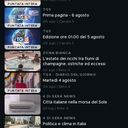
PUNTATA INTERA
TG5
Prima pagina - 6 agosto
06 ago | Canale 5
PUNTATA INTERA
TG5
Edizione ore 01.00 del 5 agosto
06 ago | Canale 5
PUNTATA INTERA
ZONA BIANCA
L'estate dei ricchi tra fiumi di
champagne, ostriche ed eccessi
03 ago | Rete 4
TG4 - DIARIO DEL GIORNO
Martedì 4 agosto
04 ago | Rete 4
PUNTATA INTERA
4 DI SERA NEWS
Città italiane nella morsa del Sole
29 lug | Rete 4
4 DI SERA NEWS
Politica e clima in Italia