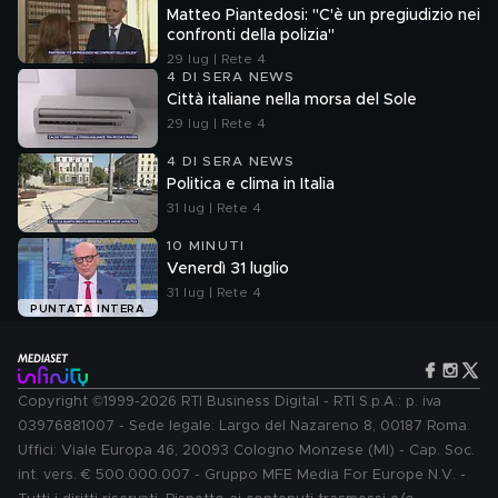
Matteo Piantedosi: "C'è un pregiudizio nei
confronti della polizia"
29 lug | Rete 4
4 DI SERA NEWS
Città italiane nella morsa del Sole
29 lug | Rete 4
4 DI SERA NEWS
Politica e clima in Italia
31 lug | Rete 4
10 MINUTI
Venerdì 31 luglio
31 lug | Rete 4
PUNTATA INTERA
Copyright ©1999-2026 RTI Business Digital - RTI S.p.A.: p. iva
03976881007 - Sede legale: Largo del Nazareno 8, 00187 Roma.
Uffici: Viale Europa 46, 20093 Cologno Monzese (MI) - Cap. Soc.
int. vers. € 500.000.007 - Gruppo MFE Media For Europe N.V. -