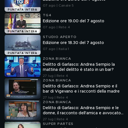
07 ago | Canale 5
PUNTATA INTERA
TG4
Edizione ore 19.00 del 7 agosto
07 ago | Rete 4
PUNTATA INTERA
STUDIO APERTO
Edizione ore 18.30 del 7 agosto
07 ago | Italia 1
PUNTATA INTERA
ZONA BIANCA
Delitto di Garlasco: Andrea Sempio la
mattina del delitto è stato in un bar?
27 lug | Rete 4
ZONA BIANCA
Delitto di Garlasco: Andrea Sempio e il
bar di Vigevano e i racconti della madre
27 lug | Rete 4
ZONA BIANCA
Delitto di Garlasco: Andrea Sempio e le
donne, il racconto dell'amica e avvocato
Angela Taccia
27 lug | Rete 4
SUPER PARTES