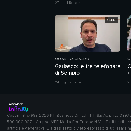
27 lug | Rete 4
1 MIN
QUARTO GRADO
Q
Garlasco: le tre telefonate
C
di Sempio
g
24 lug | Rete 4
25
Copyright ©1999-2026 RTI Business Digital - RTI S.p.A.: p. iva 039
500.000.007 - Gruppo MFE Media For Europe N.V. - Tutti i diritti ris
artificiale generativa. È altresì fatto divieto espresso di utilizzare