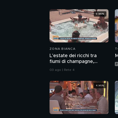
3 MIN
ZONA BIANCA
T
L'estate dei ricchi tra
M
fiumi di champagne,
P
ostriche ed eccessi
03 ago | Rete 4
4 MIN