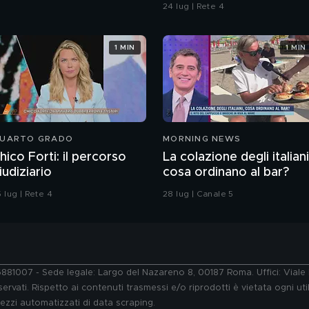
ragazzo rispettoso?
24 lug | Rete 4
1 MIN
1 MIN
UARTO GRADO
MORNING NEWS
hico Forti: il percorso
La colazione degli italiani
iudiziario
cosa ordinano al bar?
 lug | Rete 4
28 lug | Canale 5
76881007 - Sede legale: Largo del Nazareno 8, 00187 Roma. Uffici: Vial
ervati. Rispetto ai contenuti trasmessi e/o riprodotti è vietata ogni uti
 mezzi automatizzati di data scraping.