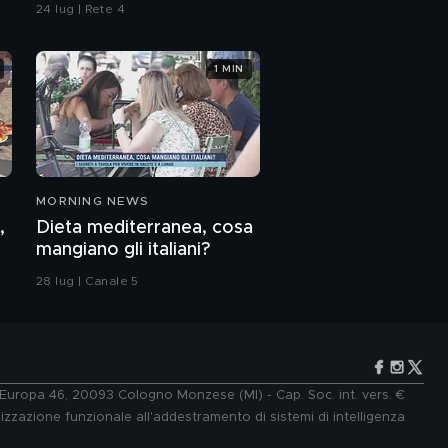
contaminazione sulle
24 lug | Rete 4
unghie?
1 MIN
MORNING NEWS
,
Dieta mediterranea, cosa
mangiano gli italiani?
28 lug | Canale 5
e Europa 46, 20093 Cologno Monzese (MI) - Cap. Soc. int. vers. €
lizzazione funzionale all'addestramento di sistemi di intelligenza