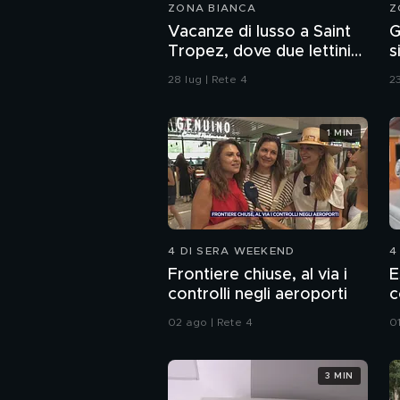
ZONA BIANCA
Z
Vacanze di lusso a Saint
G
Tropez, dove due lettini
s
costano 800 euro al
V
28 lug | Rete 4
23
giorno
1 MIN
4 DI SERA WEEKEND
4
Frontiere chiuse, al via i
E
controlli negli aeroporti
c
02 ago | Rete 4
0
3 MIN