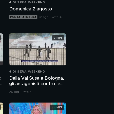
4 DI SERA WEEKEND
Domenica 2 agosto
02 ago | Rete 4
PUNTATA INTERA
3 MIN
4 DI SERA WEEKEND
:
Dalla Val Susa a Bologna,
p
gli antagonisti contro le
forze dell'ordine
26 lug | Rete 4
55 MIN