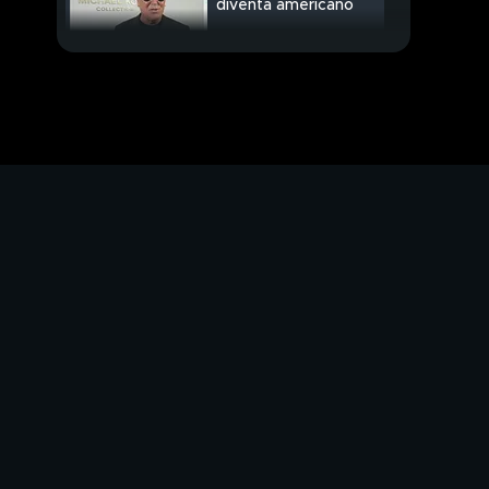
diventa americano
Al via "Striscia". Ritorna
"Gf Vip"
PROSSIMO VIDEO