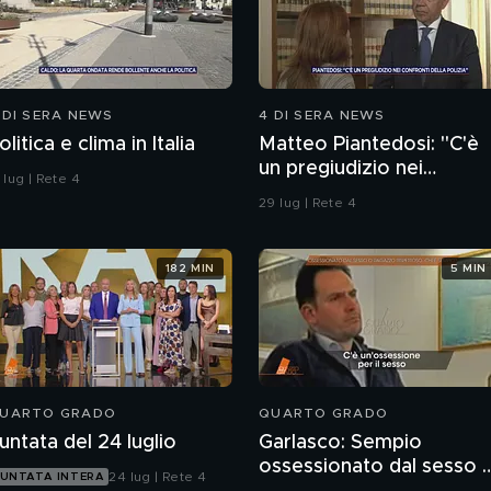
 DI SERA NEWS
4 DI SERA NEWS
olitica e clima in Italia
Matteo Piantedosi: "C'è
un pregiudizio nei
 lug | Rete 4
confronti della polizia"
29 lug | Rete 4
182 MIN
5 MIN
UARTO GRADO
QUARTO GRADO
untata del 24 luglio
Garlasco: Sempio
ossessionato dal sesso 
24 lug | Rete 4
UNTATA INTERA