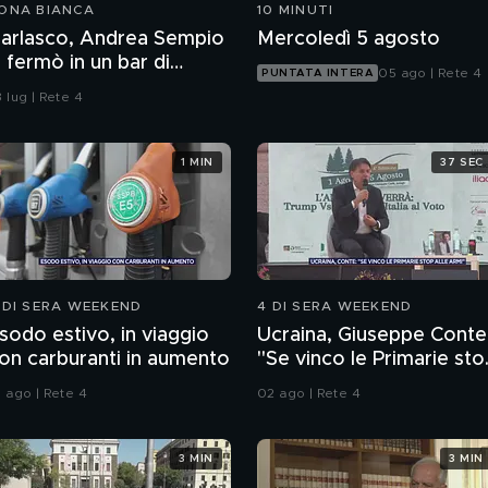
ONA BIANCA
10 MINUTI
arlasco, Andrea Sempio
Mercoledì 5 agosto
i fermò in un bar di
05 ago | Rete 4
PUNTATA INTERA
igevano il 13 agosto?
 lug | Rete 4
1 MIN
37 SEC
 DI SERA WEEKEND
4 DI SERA WEEKEND
sodo estivo, in viaggio
Ucraina, Giuseppe Conte
on carburanti in aumento
"Se vinco le Primarie sto
alle armi"
1 ago | Rete 4
02 ago | Rete 4
3 MIN
3 MIN