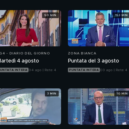
50 MIN
153 MIN
G4 - DIARIO DEL GIORNO
ZONA BIANCA
artedì 4 agosto
Puntata del 3 agosto
04 ago | Rete 4
03 ago | Rete 4
UNTATA INTERA
PUNTATA INTERA
3 MIN
10 MIN