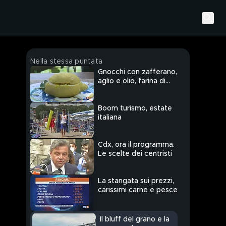
Nella stessa puntata
Gnocchi con zafferano,
aglio e olio, farina di
farro, mais e limone
Boom turismo, estate
italiana
Cdx, ora il programma.
Le scelte dei centristi
La stangata sui prezzi,
carissimi carne e pesce
Il bluff del grano e la