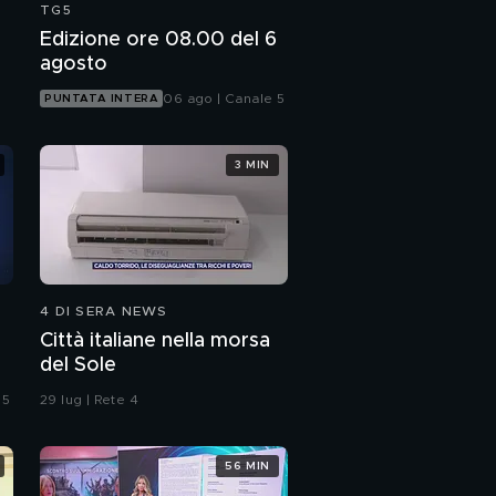
TG5
Edizione ore 08.00 del 6
agosto
06 ago | Canale 5
PUNTATA INTERA
3 MIN
4 DI SERA NEWS
Città italiane nella morsa
del Sole
 5
29 lug | Rete 4
56 MIN