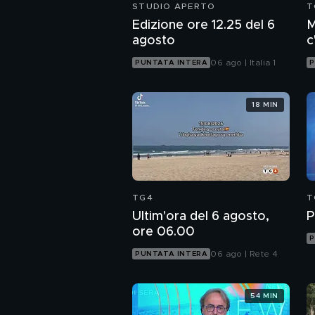
STUDIO APERTO
T
Edizione ore 12.25 del 6
M
agosto
c
c
06 ago | Italia 1
PUNTATA INTERA
P
18 MIN
TG4
T
Ultim'ora del 6 agosto,
P
ore 06.00
P
06 ago | Rete 4
PUNTATA INTERA
54 MIN