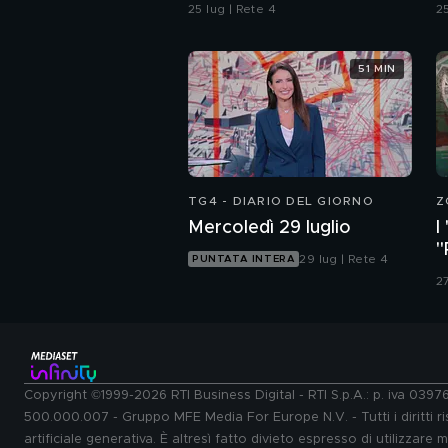
d
25 lug | Rete 4
25
51 MIN
TG4 - DIARIO DEL GIORNO
Z
Mercoledì 29 luglio
I
"
29 lug | Rete 4
PUNTATA INTERA
d
27
Copyright ©1999-2026 RTI Business Digital - RTI S.p.A.: p. iva 039
500.000.007 - Gruppo MFE Media For Europe N.V. - Tutti i diritti ris
artificiale generativa. È altresì fatto divieto espresso di utilizzare