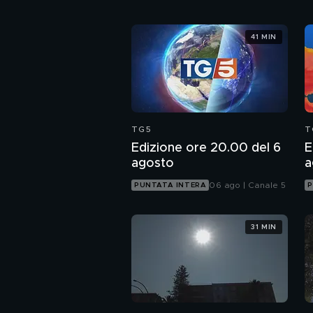
41 MIN
TG5
T
Edizione ore 20.00 del 6
E
agosto
a
06 ago | Canale 5
PUNTATA INTERA
P
31 MIN