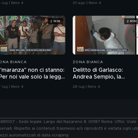
ell'ordine
 lug | Rete 4
01 ago | Rete 4
2 MIN
2 MIN
ONA BIANCA
ZONA BIANCA
 "maranza" non ci stanno:
Delitto di Garlasco:
Per noi vale solo la legge
Andrea Sempio, la
ella strada"
Procura di Pavia non ha
 lug | Rete 4
28 lug | Rete 4
dubbi: l'impronta 33 è la
pistola fumante
76881007 - Sede legale: Largo del Nazareno 8, 00187 Roma. Uffici: Vial
ervati. Rispetto ai contenuti trasmessi e/o riprodotti è vietata ogni uti
 mezzi automatizzati di data scraping.