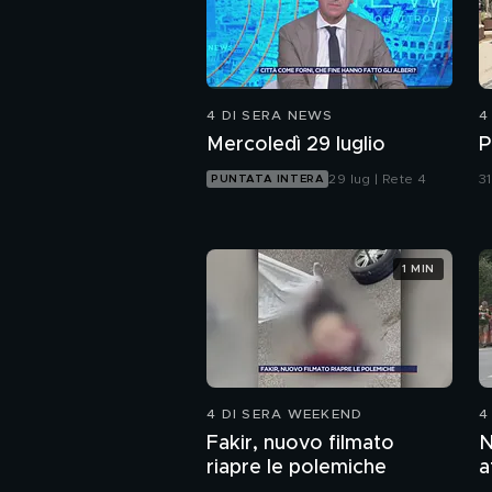
4 DI SERA NEWS
4
Mercoledì 29 luglio
P
29 lug | Rete 4
31
PUNTATA INTERA
1 MIN
4 DI SERA WEEKEND
4
Fakir, nuovo filmato
N
riapre le polemiche
a