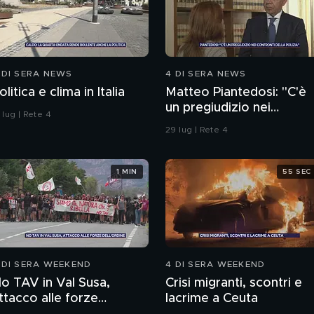
 DI SERA NEWS
4 DI SERA NEWS
olitica e clima in Italia
Matteo Piantedosi: "C'è
un pregiudizio nei
 lug | Rete 4
confronti della polizia"
29 lug | Rete 4
1 MIN
55 SEC
 DI SERA WEEKEND
4 DI SERA WEEKEND
o TAV in Val Susa,
Crisi migranti, scontri e
ttacco alle forze
lacrime a Ceuta