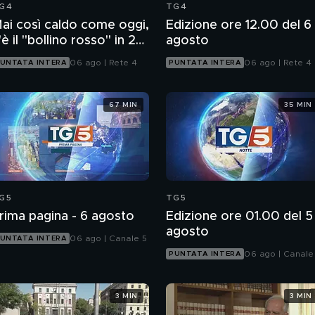
G4
TG4
ai così caldo come oggi,
Edizione ore 12.00 del 6
'è il "bollino rosso" in 27
agosto
ittà
06 ago | Rete 4
06 ago | Rete 4
UNTATA INTERA
PUNTATA INTERA
67 MIN
35 MIN
G5
TG5
rima pagina - 6 agosto
Edizione ore 01.00 del 5
agosto
06 ago | Canale 5
UNTATA INTERA
06 ago | Canale
PUNTATA INTERA
3 MIN
3 MIN