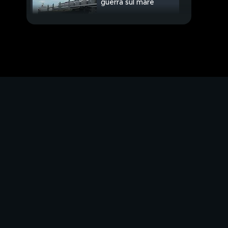
guerra sul mare
4 minuti per ucciderlo
"Scusate sono
bipolare"
PROSSIMO VIDEO
Attraversano i binari,
travolte dal treno