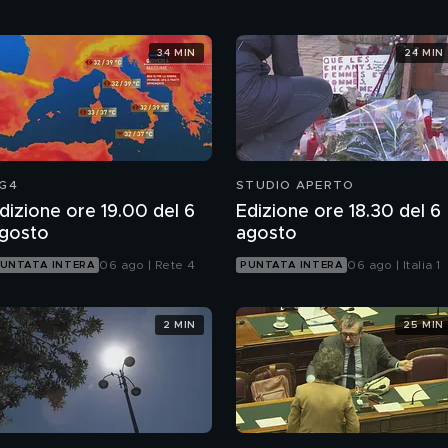
34 MIN
24 MIN
G4
STUDIO APERTO
dizione ore 19.00 del 6
Edizione ore 18.30 del 6
gosto
agosto
06 ago | Rete 4
06 ago | Italia 1
UNTATA INTERA
PUNTATA INTERA
2 MIN
25 MIN