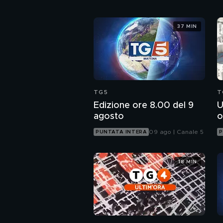
37 MIN
TG5
T
Edizione ore 8.00 del 9
U
agosto
o
09 ago | Canale 5
PUNTATA INTERA
P
18 MIN