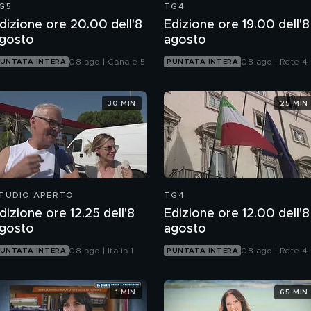
G5
TG4
dizione ore 20.00 dell'8
Edizione ore 19.00 dell'8
gosto
agosto
08 ago | Canale 5
08 ago | Rete 4
UNTATA INTERA
PUNTATA INTERA
30 MIN
25 MIN
TUDIO APERTO
TG4
dizione ore 12.25 dell'8
Edizione ore 12.00 dell'8
gosto
agosto
08 ago | Italia 1
08 ago | Rete 4
UNTATA INTERA
PUNTATA INTERA
1 MIN
65 MIN