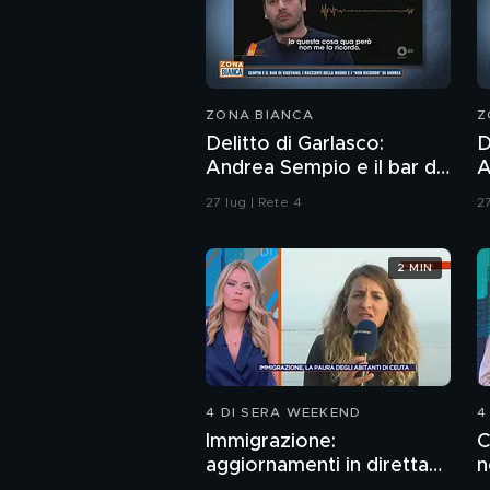
ZONA BIANCA
Z
Delitto di Garlasco:
D
Andrea Sempio e il bar di
A
Vigevano e i racconti
d
27 lug | Rete 4
27
della madre
d
A
2 MIN
4 DI SERA WEEKEND
4
Immigrazione:
C
aggiornamenti in diretta
n