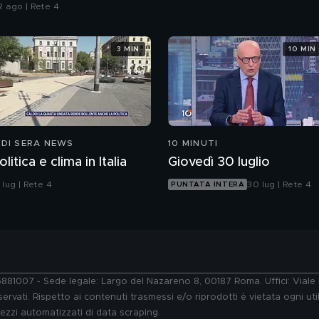
2 ago | Rete 4
3 MIN
10 MIN
 DI SERA NEWS
10 MINUTI
olitica e clima in Italia
Giovedì 30 luglio
 lug | Rete 4
30 lug | Rete 4
PUNTATA INTERA
76881007 - Sede legale: Largo del Nazareno 8, 00187 Roma. Uffici: Vial
ervati. Rispetto ai contenuti trasmessi e/o riprodotti è vietata ogni uti
 mezzi automatizzati di data scraping.