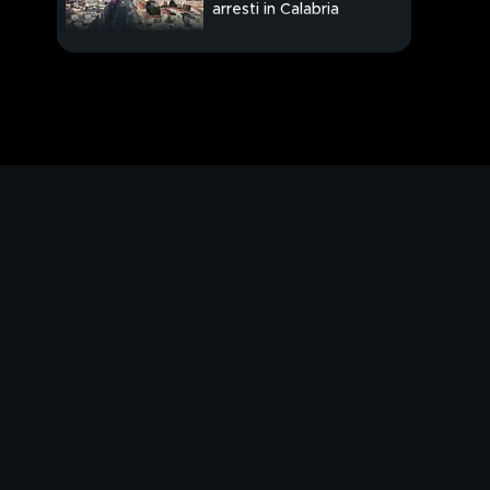
arresti in Calabria
Si tratta sugli ostaggi
Caccia al campo di
Hamas
Spari contro la ex, ma
uccide madre e sorella