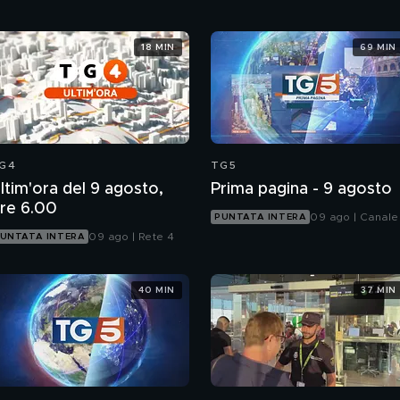
18 MIN
69 MIN
G4
TG5
ltim'ora del 9 agosto,
Prima pagina - 9 agosto
re 6.00
09 ago | Canale
PUNTATA INTERA
09 ago | Rete 4
UNTATA INTERA
40 MIN
37 MIN