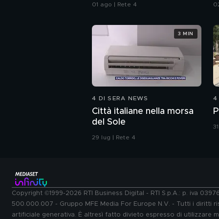
da Ceuta
01 ago | Rete 4
0
3 MIN
4 DI SERA NEWS
4
Città italiane nella morsa
P
del Sole
31
29 lug | Rete 4
Copyright ©1999-2026 RTI Business Digital - RTI S.p.A.: p. iva 039
500.000.007 - Gruppo MFE Media For Europe N.V. - Tutti i diritti ris
artificiale generativa. È altresì fatto divieto espresso di utilizzare