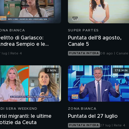
ONA BIANCA
SUPER PARTES
elitto di Garlasco:
Puntata dell'8 agosto,
ndrea Sempio e le
Canale 5
onne, il racconto
 lug | Rete 4
08 ago | Canale
PUNTATA INTERA
ell'amica e avvocato
ngela Taccia
2 MIN
178 MIN
 DI SERA WEEKEND
ZONA BIANCA
risi migranti: le ultime
Puntata del 27 luglio
otizie da Ceuta
27 lug | Rete 4
PUNTATA INTERA