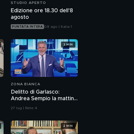
STUDIO APERTO
Edizione ore 18.30 dell'8
agosto
08 ago | Italia 1
PUNTATA INTERA
3 MIN
ZONA BIANCA
Delitto di Garlasco:
Andrea Sempio la mattina
del delitto è stato in un
27 lug | Rete 4
bar?
2 MIN