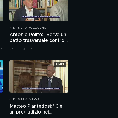
4 DI SERA WEEKEND
Antonio Polito: "Serve un
patto trasversale contro
la violenza"
 5
26 lug | Rete 4
3 MIN
4 DI SERA NEWS
Matteo Piantedosi: "C'è
un pregiudizio nei