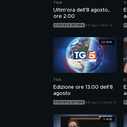
TG4
T
Ultim'ora dell'8 agosto,
E
ore 2.00
a
09 ago | Rete 4
PUNTATA INTERA
P
33 MIN
TG5
S
Edizione ore 13.00 dell'8
E
agosto
a
08 ago | Canale 5
PUNTATA INTERA
P
3 MIN