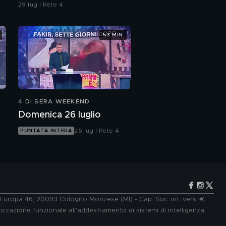
confronti della polizia"
29 lug | Rete 4
53 MIN
4 DI SERA WEEKEND
Domenica 26 luglio
26 lug | Rete 4
PUNTATA INTERA
e Europa 46, 20093 Cologno Monzese (MI) - Cap. Soc. int. vers. €
lizzazione funzionale all'addestramento di sistemi di intelligenza