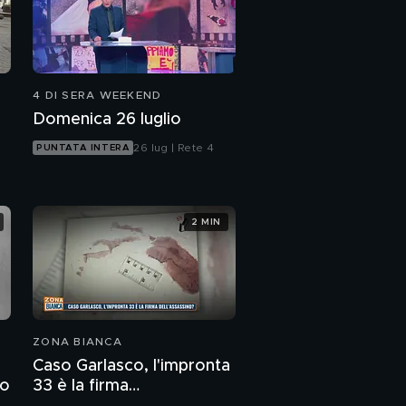
4 DI SERA WEEKEND
Domenica 26 luglio
26 lug | Rete 4
PUNTATA INTERA
2 MIN
ZONA BIANCA
Caso Garlasco, l'impronta
to
33 è la firma