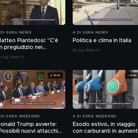
 DI SERA NEWS
4 DI SERA NEWS
atteo Piantedosi: "C'è
Politica e clima in Italia
n pregiudizio nei
31 lug | Rete 4
onfronti della polizia"
 lug | Rete 4
2 MIN
1 MIN
 DI SERA WEEKEND
4 DI SERA WEEKEND
onald Trump avverte:
Esodo estivo, in viaggio
Possibili nuovi attacchi
con carburanti in aumen