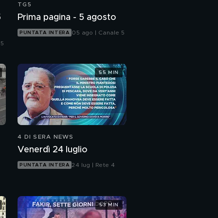
TG5
5
Prima pagina - 5 agosto
05 ago | Canale 5
PUNTATA INTERA
 5
55 MIN
4 DI SERA NEWS
Venerdì 24 luglio
24 lug | Rete 4
PUNTATA INTERA
53 MIN