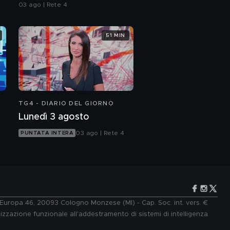
dell'assassino?
03 ago | Rete 4
51 MIN
TG4 - DIARIO DEL GIORNO
Lunedì 3 agosto
03 ago | Rete 4
PUNTATA INTERA
e Europa 46, 20093 Cologno Monzese (MI) - Cap. Soc. int. vers. €
lizzazione funzionale all'addestramento di sistemi di intelligenza