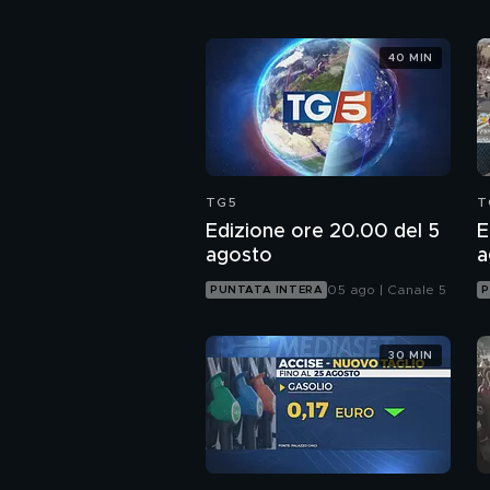
40 MIN
TG5
T
Edizione ore 20.00 del 5
E
agosto
a
05 ago | Canale 5
PUNTATA INTERA
P
30 MIN