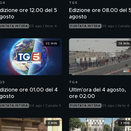
G4
TG5
dizione ore 12.00 del 5
Edizione ore 08.00 del 
gosto
agosto
05 ago | Rete 4
05 ago | Canale
UNTATA INTERA
PUNTATA INTERA
35 MIN
18 MIN
G5
TG4
dizione ore 01.00 del 4
Ultim'ora del 4 agosto,
gosto
ore 02.00
04 ago | Canale 5
05 ago | Rete 4
UNTATA INTERA
PUNTATA INTERA
3 MIN
3 MIN