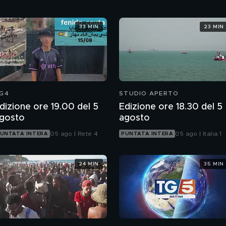
33 MIN
23 MIN
G4
STUDIO APERTO
dizione ore 19.00 del 5
Edizione ore 18.30 del 5
gosto
agosto
05 ago | Rete 4
05 ago | Italia 1
UNTATA INTERA
PUNTATA INTERA
24 MIN
35 MIN