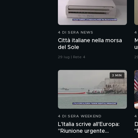
4 DI SERA NEWS
4
Città italiane nella morsa
M
del Sole
u
c
29 lug | Rete 4
29
3 MIN
4 DI SERA WEEKEND
4
L'Italia scrive all'Europa:
D
"Riunione urgente
"