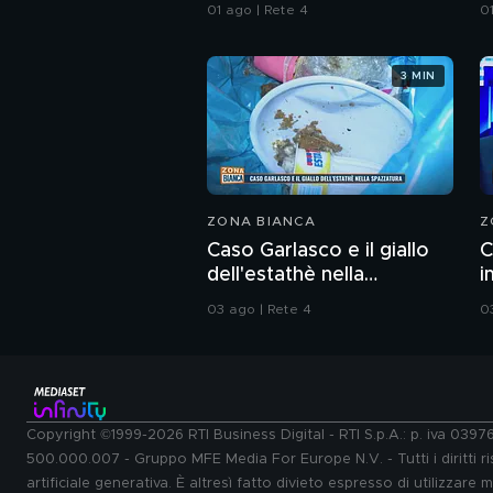
sull'immigrazione"
a
01 ago | Rete 4
0
3 MIN
ZONA BIANCA
Z
Caso Garlasco e il giallo
C
dell'estathè nella
i
spazzatura
c
03 ago | Rete 4
0
Copyright ©1999-2026 RTI Business Digital - RTI S.p.A.: p. iva 039
500.000.007 - Gruppo MFE Media For Europe N.V. - Tutti i diritti ris
artificiale generativa. È altresì fatto divieto espresso di utilizzare