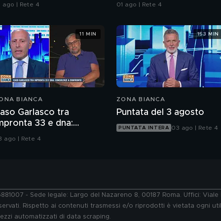
ll'Iran"
1 ago | Rete 4
01 ago | Rete 4
11 MIN
153 MIN
ONA BIANCA
ZONA BIANCA
aso Garlasco tra
Puntata del 3 agosto
mpronta 33 e dna:
03 ago | Rete 4
PUNTATA INTERA
onsulenze a confronto
3 ago | Rete 4
76881007 - Sede legale: Largo del Nazareno 8, 00187 Roma. Uffici: Vial
ervati. Rispetto ai contenuti trasmessi e/o riprodotti è vietata ogni uti
 mezzi automatizzati di data scraping.