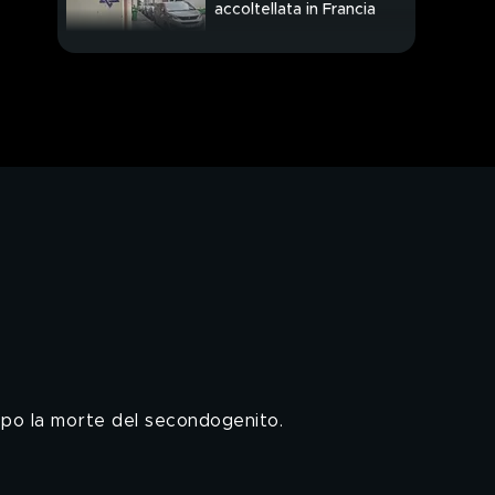
accoltellata in Francia
Avanti a ogni costo
Nuova notte di piogge
la Toscana allo stremo
opo la morte del secondogenito.