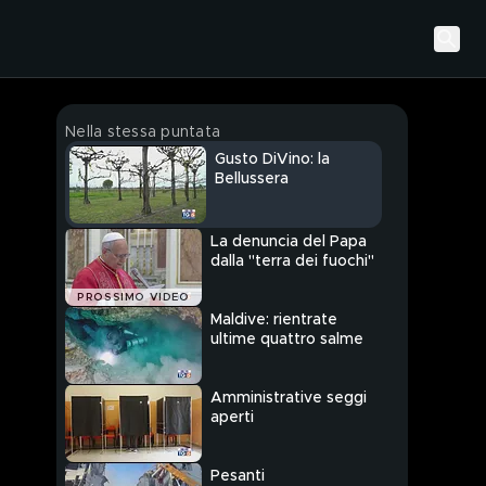
Nella stessa puntata
Gusto DiVino: la
Bellussera
La denuncia del Papa
dalla "terra dei fuochi"
PROSSIMO VIDEO
Maldive: rientrate
ultime quattro salme
Amministrative seggi
aperti
Pesanti