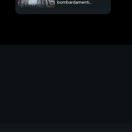
bombardamenti
sull'Ucraina
Sparatoria davanti alla
Casa Bianca
Usa: accordo vicino ma
l'Iran frena