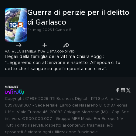
Guerra di perizie per il delitto
di Garlasco
24 mag 2025 | Canale 5
VAI ALLA SERIE
LA TUA LISTA
CONDIVIDI
I legali della famiglia della vittima Chiara Poggi:
"Leggeremo con attenzione e rispetto. All'epoca ci fu
detto che il sangue su quell'impronta non c'era".
Copyright ©1999-2026 RTI Business Digital - RTI S.p.A.: p. iva
03976881007 - Sede legale: Largo del Nazareno 8, 00187 Roma.
Uffici: Viale Europa 46, 20093 Cologno Monzese (MI) - Cap. Soc.
int. vers. € 500.000.007 - Gruppo MFE Media For Europe N.V. -
Tutti i diritti riservati. Rispetto ai contenuti trasmessi e/o
riprodotti è vietata ogni utilizzazione funzionale