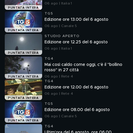
06 ago | Italia 1
PUNTATA INTERA
TG5
Edizione ore 13.00 del 6 agosto
06 ago | Canale 5
PUNTATA INTERA
STUDIO APERTO
Edizione ore 12.25 del 6 agosto
06 ago | Italia 1
PUNTATA INTERA
TG4
Mai così caldo come oggi, c'è il "bollino
rosso" in 27 città
06 ago | Rete 4
PUNTATA INTERA
TG4
Edizione ore 12.00 del 6 agosto
06 ago | Rete 4
PUNTATA INTERA
TG5
Edizione ore 08.00 del 6 agosto
06 ago | Canale 5
PUNTATA INTERA
TG4
Ultim'ora del 6 agosto, ore 06.00