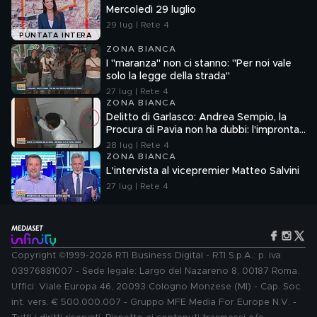
Mercoledì 29 luglio
29 lug | Rete 4
PUNTATA INTERA
ZONA BIANCA
I "maranza" non ci stanno: "Per noi vale
solo la legge della strada"
27 lug | Rete 4
ZONA BIANCA
Delitto di Garlasco: Andrea Sempio, la
Procura di Pavia non ha dubbi: l'impronta
33 è la pistola fumante
28 lug | Rete 4
ZONA BIANCA
L'intervista al vicepremier Matteo Salvini
27 lug | Rete 4
Copyright ©1999-2026 RTI Business Digital - RTI S.p.A.: p. iva
03976881007 - Sede legale: Largo del Nazareno 8, 00187 Roma.
Uffici: Viale Europa 46, 20093 Cologno Monzese (MI) - Cap. Soc.
int. vers. € 500.000.007 - Gruppo MFE Media For Europe N.V. -