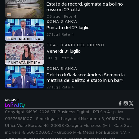
Estate da record, giornata da bollino
rosso in 27 città
06 ago | Rete 4
ZONA BIANCA
Puntata del 27 luglio
27 lug | Rete 4
PUNTATA INTERA
TG4 - DIARIO DEL GIORNO
Venerdì 31 luglio
31 lug | Rete 4
PUNTATA INTERA
ZONA BIANCA
Delitto di Garlasco: Andrea Sempio la
mattina del delitto è stato in un bar?
27 lug | Rete 4
Copyright ©1999-2026 RTI Business Digital - RTI S.p.A.: p. iva
03976881007 - Sede legale: Largo del Nazareno 8, 00187 Roma.
Uffici: Viale Europa 46, 20093 Cologno Monzese (MI) - Cap. Soc.
int. vers. € 500.000.007 - Gruppo MFE Media For Europe N.V. -