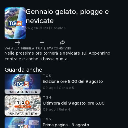
Gennaio gelato, piogge e
nevicate
26 gen 2023 | Canale 5
VAI ALLA SERIE
LA TUA LISTA
CONDIVIDI
Nelle prossime ore tornerà a nevicare sull'Appennino
centrale e anche a bassa quota.
Guarda anche
TG5
Edizione ore 8.00 del 9 agosto
09 ago | Canale 5
PUNTATA INTERA
TG4
Ultim'ora del 9 agosto, ore 6.00
09 ago | Rete 4
PUNTATA INTERA
TG5
Prima pagina - 9 agosto