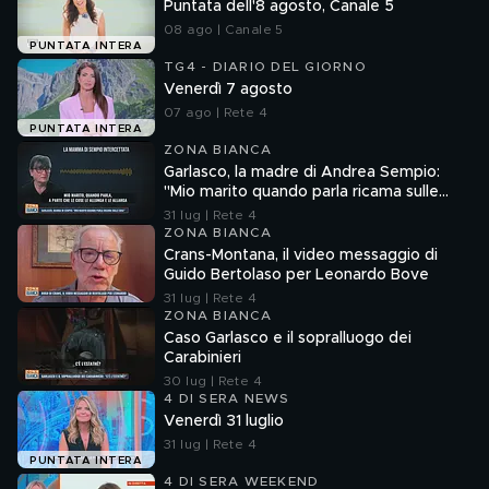
Puntata dell'8 agosto, Canale 5
08 ago | Canale 5
PUNTATA INTERA
TG4 - DIARIO DEL GIORNO
Venerdì 7 agosto
07 ago | Rete 4
PUNTATA INTERA
ZONA BIANCA
Garlasco, la madre di Andrea Sempio:
"Mio marito quando parla ricama sulle
cose"
31 lug | Rete 4
ZONA BIANCA
Crans-Montana, il video messaggio di
Guido Bertolaso per Leonardo Bove
31 lug | Rete 4
ZONA BIANCA
Caso Garlasco e il sopralluogo dei
Carabinieri
30 lug | Rete 4
4 DI SERA NEWS
Venerdì 31 luglio
31 lug | Rete 4
PUNTATA INTERA
4 DI SERA WEEKEND