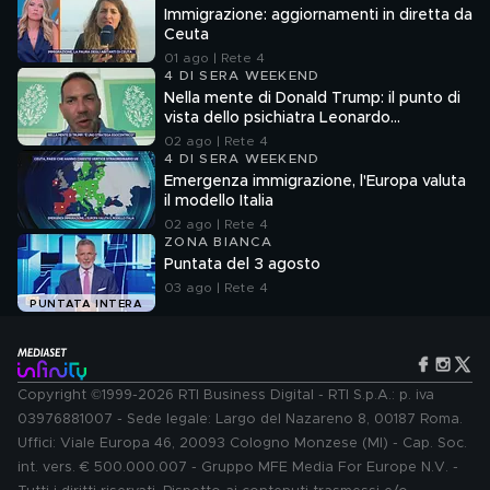
Immigrazione: aggiornamenti in diretta da
Ceuta
01 ago | Rete 4
4 DI SERA WEEKEND
Nella mente di Donald Trump: il punto di
vista dello psichiatra Leonardo
Mendolicchio
02 ago | Rete 4
4 DI SERA WEEKEND
Emergenza immigrazione, l'Europa valuta
il modello Italia
02 ago | Rete 4
ZONA BIANCA
Puntata del 3 agosto
03 ago | Rete 4
PUNTATA INTERA
Copyright ©1999-2026 RTI Business Digital - RTI S.p.A.: p. iva
03976881007 - Sede legale: Largo del Nazareno 8, 00187 Roma.
Uffici: Viale Europa 46, 20093 Cologno Monzese (MI) - Cap. Soc.
int. vers. € 500.000.007 - Gruppo MFE Media For Europe N.V. -