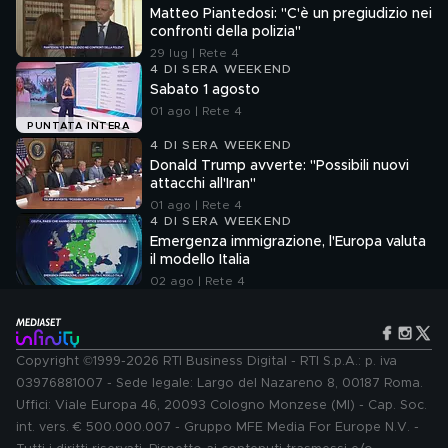
Matteo Piantedosi: "C'è un pregiudizio nei
confronti della polizia"
29 lug | Rete 4
4 DI SERA WEEKEND
Sabato 1 agosto
01 ago | Rete 4
PUNTATA INTERA
4 DI SERA WEEKEND
Donald Trump avverte: "Possibili nuovi
attacchi all'Iran"
01 ago | Rete 4
4 DI SERA WEEKEND
Emergenza immigrazione, l'Europa valuta
il modello Italia
02 ago | Rete 4
Copyright ©1999-2026 RTI Business Digital - RTI S.p.A.: p. iva
03976881007 - Sede legale: Largo del Nazareno 8, 00187 Roma.
Uffici: Viale Europa 46, 20093 Cologno Monzese (MI) - Cap. Soc.
int. vers. € 500.000.007 - Gruppo MFE Media For Europe N.V. -