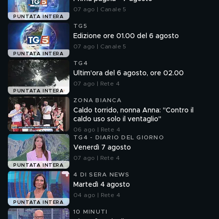
07 ago | Canale 5
PUNTATA INTERA
TG5
Edizione ore 01.00 del 6 agosto
07 ago | Canale 5
PUNTATA INTERA
TG4
Ultim'ora del 6 agosto, ore 02.00
07 ago | Rete 4
PUNTATA INTERA
ZONA BIANCA
Caldo torrido, nonna Anna: "Contro il
caldo uso solo il ventaglio"
06 ago | Rete 4
TG4 - DIARIO DEL GIORNO
Venerdì 7 agosto
07 ago | Rete 4
PUNTATA INTERA
4 DI SERA NEWS
Martedì 4 agosto
04 ago | Rete 4
PUNTATA INTERA
10 MINUTI