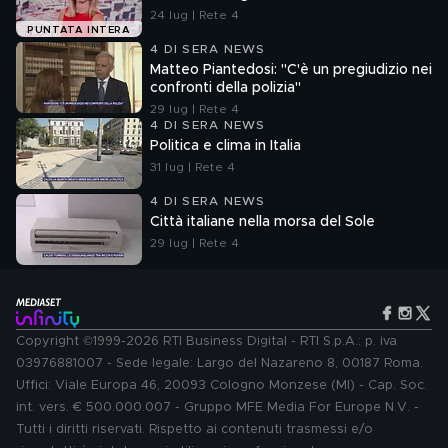
24 lug | Rete 4
PUNTATA INTERA
4 DI SERA NEWS
Matteo Piantedosi: "C'è un pregiudizio nei
confronti della polizia"
29 lug | Rete 4
4 DI SERA NEWS
Politica e clima in Italia
31 lug | Rete 4
4 DI SERA NEWS
Città italiane nella morsa del Sole
29 lug | Rete 4
Copyright ©1999-2026 RTI Business Digital - RTI S.p.A.: p. iva
03976881007 - Sede legale: Largo del Nazareno 8, 00187 Roma.
Uffici: Viale Europa 46, 20093 Cologno Monzese (MI) - Cap. Soc.
int. vers. € 500.000.007 - Gruppo MFE Media For Europe N.V. -
Tutti i diritti riservati. Rispetto ai contenuti trasmessi e/o