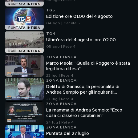
PUNTATA INTERA
TG5
Edizione ore 01.00 del 4 agosto
04 ago | Canale 5
PUNTATA INTERA
TG4
Ultim'ora del 4 agosto, ore 02.00
05 ago | Rete 4
PUNTATA INTERA
ZONA BIANCA
Marco Meola: "Quella di Roggero è stata
legittima difesa"
23 lug | Rete 4
ZONA BIANCA
Delitto di Garlasco, la personalità di
Andrea Sempio per gli inquirenti:
"Ossessionato e bugiardo"
27 lug | Rete 4
ZONA BIANCA
La mamma di Andrea Sempio: "Ecco
cosa ci dissero i carabinieri"
24 lug | Rete 4
ZONA BIANCA
Puntata del 27 luglio