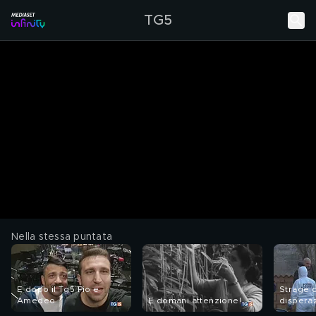
TG5
Nella stessa puntata
E dopo il Tg5 Pio e
Strage d
Amedeo
E domani attenzione!
dispera