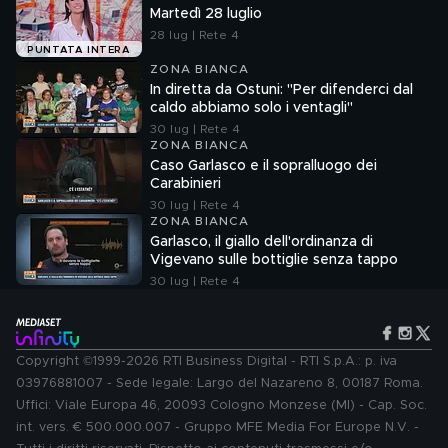
Martedì 28 luglio
28 lug | Rete 4
PUNTATA INTERA
ZONA BIANCA
In diretta da Ostuni: "Per difenderci dal
caldo abbiamo solo i ventagli"
30 lug | Rete 4
ZONA BIANCA
Caso Garlasco e il sopralluogo dei
Carabinieri
30 lug | Rete 4
ZONA BIANCA
Garlasco, il giallo dell'ordinanza di
Vigevano sulle bottiglie senza tappo
30 lug | Rete 4
Copyright ©1999-2026 RTI Business Digital - RTI S.p.A.: p. iva
03976881007 - Sede legale: Largo del Nazareno 8, 00187 Roma.
Uffici: Viale Europa 46, 20093 Cologno Monzese (MI) - Cap. Soc.
int. vers. € 500.000.007 - Gruppo MFE Media For Europe N.V. -