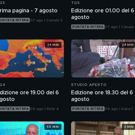
G5
TG5
rima pagina - 7 agosto
Edizione ore 01.00 del 6
agosto
07 ago | Canale 5
UNTATA INTERA
07 ago | Canale
PUNTATA INTERA
34 MIN
24 MIN
G4
STUDIO APERTO
dizione ore 19.00 del 6
Edizione ore 18.30 del 6
gosto
agosto
06 ago | Rete 4
06 ago | Italia 1
UNTATA INTERA
PUNTATA INTERA
55 MIN
3 MIN