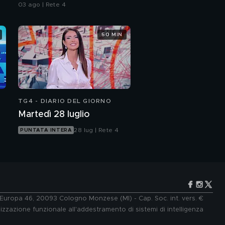
consulenze a confronto
03 ago | Rete 4
50 MIN
TG4 - DIARIO DEL GIORNO
Martedì 28 luglio
28 lug | Rete 4
PUNTATA INTERA
e Europa 46, 20093 Cologno Monzese (MI) - Cap. Soc. int. vers. €
lizzazione funzionale all'addestramento di sistemi di intelligenza