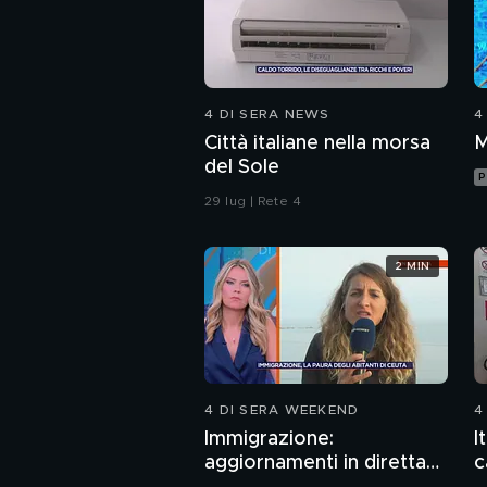
4 DI SERA NEWS
4
Città italiane nella morsa
M
del Sole
P
29 lug | Rete 4
2 MIN
4 DI SERA WEEKEND
4
Immigrazione:
I
aggiornamenti in diretta
c