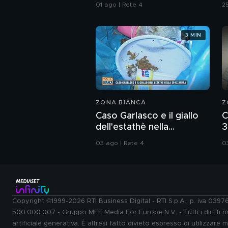
da Ceuta
01 ago | Rete 4
25
3 MIN
ZONA BIANCA
Z
Caso Garlasco e il giallo
C
dell'estathè nella
3
spazzatura
d
03 ago | Rete 4
0
Copyright ©1999-2026 RTI Business Digital - RTI S.p.A.: p. iva 039
500.000.007 - Gruppo MFE Media For Europe N.V. - Tutti i diritti ris
artificiale generativa. È altresì fatto divieto espresso di utilizzare