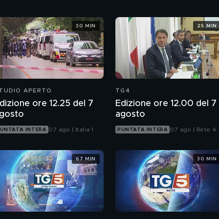
30 MIN
25 MIN
TUDIO APERTO
TG4
dizione ore 12.25 del 7
Edizione ore 12.00 del 7
gosto
agosto
07 ago | Italia 1
07 ago | Rete 4
UNTATA INTERA
PUNTATA INTERA
67 MIN
30 MIN