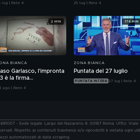
dell'ordine
 lug | Rete 4
25 lug | Rete 4
2 MIN
178 MIN
ONA BIANCA
ZONA BIANCA
aso Garlasco, l'impronta
Puntata del 27 luglio
3 è la firma
27 lug | Rete 4
PUNTATA INTERA
ell'assassino?
3 ago | Rete 4
76881007 - Sede legale: Largo del Nazareno 8, 00187 Roma. Uffici: Vial
ervati. Rispetto ai contenuti trasmessi e/o riprodotti è vietata ogni uti
 mezzi automatizzati di data scraping.