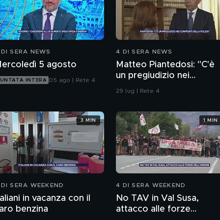
 DI SERA NEWS
4 DI SERA NEWS
ercoledì 5 agosto
Matteo Piantedosi: "C'è
un pregiudizio nei
05 ago | Rete 4
UNTATA INTERA
confronti della polizia"
29 lug | Rete 4
3 MIN
1 MIN
 DI SERA WEEKEND
4 DI SERA WEEKEND
taliani in vacanza con il
No TAV in Val Susa,
aro benzina
attacco alle forze