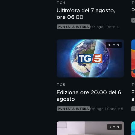
TG4
T
Ultim'ora del 7 agosto,
P
ore 06.00
P
07 ago | Rete 4
PUNTATA INTERA
41 MIN
TG5
T
Edizione ore 20.00 del 6
E
agosto
a
06 ago | Canale 5
PUNTATA INTERA
P
3 MIN