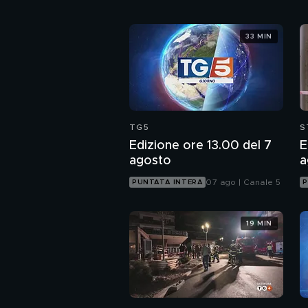
33 MIN
TG5
S
Edizione ore 13.00 del 7
E
agosto
a
07 ago | Canale 5
PUNTATA INTERA
P
19 MIN