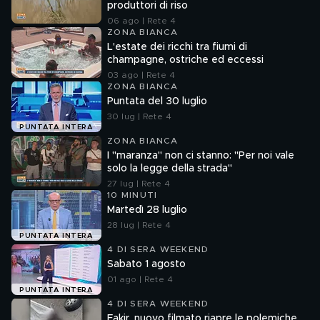
produttori di riso
06 ago | Rete 4
ZONA BIANCA
L'estate dei ricchi tra fiumi di
champagne, ostriche ed eccessi
03 ago | Rete 4
ZONA BIANCA
Puntata del 30 luglio
30 lug | Rete 4
PUNTATA INTERA
ZONA BIANCA
I "maranza" non ci stanno: "Per noi vale
solo la legge della strada"
27 lug | Rete 4
10 MINUTI
Martedì 28 luglio
28 lug | Rete 4
PUNTATA INTERA
4 DI SERA WEEKEND
Sabato 1 agosto
01 ago | Rete 4
PUNTATA INTERA
4 DI SERA WEEKEND
Fakir, nuovo filmato riapre le polemiche