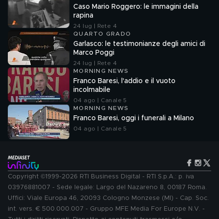
Caso Mario Roggero: le immagini della
rapina
24 lug | Rete 4
QUARTO GRADO
Garlasco: le testimonianze degli amici di
Marco Poggi
24 lug | Rete 4
MORNING NEWS
Franco Baresi, l'addio e il vuoto
incolmabile
04 ago | Canale 5
MORNING NEWS
Franco Baresi, oggi i funerali a Milano
04 ago | Canale 5
Copyright ©1999-2026 RTI Business Digital - RTI S.p.A.: p. iva
03976881007 - Sede legale: Largo del Nazareno 8, 00187 Roma.
Uffici: Viale Europa 46, 20093 Cologno Monzese (MI) - Cap. Soc.
int. vers. € 500.000.007 - Gruppo MFE Media For Europe N.V. -