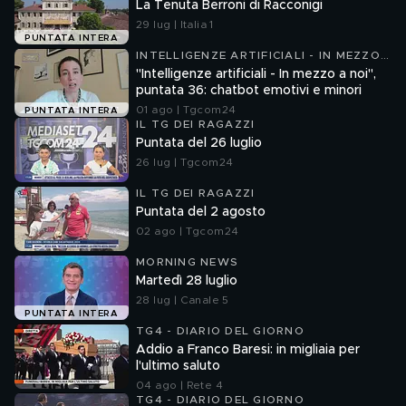
La Tenuta Berroni di Racconigi
29 lug | Italia 1
PUNTATA INTERA
INTELLIGENZE ARTIFICIALI - IN MEZZO
A NOI
"Intelligenze artificiali - In mezzo a noi",
puntata 36: chatbot emotivi e minori
01 ago | Tgcom24
PUNTATA INTERA
IL TG DEI RAGAZZI
Puntata del 26 luglio
26 lug | Tgcom24
IL TG DEI RAGAZZI
Puntata del 2 agosto
02 ago | Tgcom24
MORNING NEWS
Martedì 28 luglio
28 lug | Canale 5
PUNTATA INTERA
TG4 - DIARIO DEL GIORNO
Addio a Franco Baresi: in migliaia per
l'ultimo saluto
04 ago | Rete 4
TG4 - DIARIO DEL GIORNO