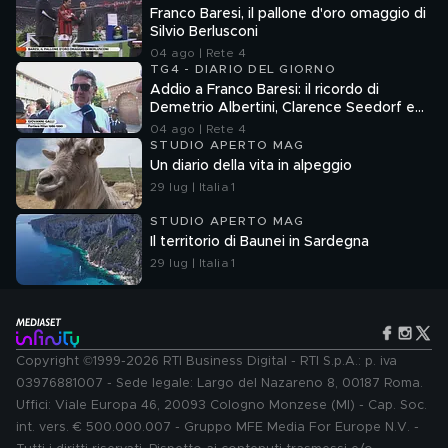
Franco Baresi, il pallone d'oro omaggio di
Silvio Berlusconi
04 ago | Rete 4
TG4 - DIARIO DEL GIORNO
Addio a Franco Baresi: il ricordo di
Demetrio Albertini, Clarence Seedorf e
Giovanni Galli
04 ago | Rete 4
STUDIO APERTO MAG
Un diario della vita in alpeggio
29 lug | Italia 1
STUDIO APERTO MAG
Il territorio di Baunei in Sardegna
29 lug | Italia 1
Copyright ©1999-2026 RTI Business Digital - RTI S.p.A.: p. iva
03976881007 - Sede legale: Largo del Nazareno 8, 00187 Roma.
Uffici: Viale Europa 46, 20093 Cologno Monzese (MI) - Cap. Soc.
int. vers. € 500.000.007 - Gruppo MFE Media For Europe N.V. -