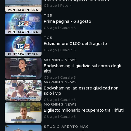
06 ago | Rete 4
PUNTATA INTERA
TG5
Prima pagina - 6 agosto
06 ago | Canale 5
PUNTATA INTERA
TG5
Edizione ore 01.00 del 5 agosto
06 ago | Canale 5
PUNTATA INTERA
MORNING NEWS
Bodyshaming, il giudizio sul corpo degli
altri
06 ago | Canale 5
MORNING NEWS
Bodyshaming, ad essere giudicati non
solo i vip
06 ago | Canale 5
MORNING NEWS
Biglietto milionario recuperato tra i rifiuti
06 ago | Canale 5
STUDIO APERTO MAG