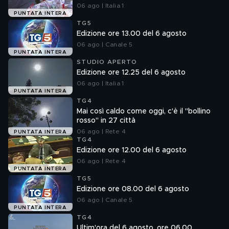
06 ago | Italia 1
PUNTATA INTERA
TG5
Edizione ore 13.00 del 6 agosto
06 ago | Canale 5
PUNTATA INTERA
STUDIO APERTO
Edizione ore 12.25 del 6 agosto
06 ago | Italia 1
PUNTATA INTERA
TG4
Mai così caldo come oggi, c'è il "bollino
rosso" in 27 città
06 ago | Rete 4
PUNTATA INTERA
TG4
Edizione ore 12.00 del 6 agosto
06 ago | Rete 4
PUNTATA INTERA
TG5
Edizione ore 08.00 del 6 agosto
06 ago | Canale 5
PUNTATA INTERA
TG4
Ultim'ora del 6 agosto, ore 06.00