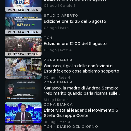
05 ago | Canale 5
PUNTATA INTERA
STUDIO APERTO
Edizione ore 12.25 del 5 agosto
05 ago | Italia 1
PUNTATA INTERA
TG4
Edizione ore 12.00 del 5 agosto
05 ago | Rete 4
PUNTATA INTERA
ZONA BIANCA
Garlasco, il giallo delle confezioni di
Estathè: ecco cosa abbiamo scoperto
30 lug | Rete 4
ZONA BIANCA
Garlasco, la madre di Andrea Sempio:
"Mio marito quando parla ricama sulle
cose"
31 lug | Rete 4
ZONA BIANCA
L'intervista al leader del Movimento 5
Stelle Giuseppe Conte
30 lug | Rete 4
TG4 - DIARIO DEL GIORNO