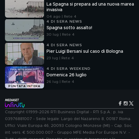
La Spagna si prepara ad una nuova marea
invasiva
04 ago | Rete 4
4 DI SERA NEWS
Spagna sotto assalto!
30 lug | Rete 4
4 DI SERA NEWS
Pier Luigi Bersani sul caso di Bologna
23 lug | Rete 4
4 DI SERA WEEKEND
Domenica 26 luglio
26 lug | Rete 4
PUNTATA INTERA
Copyright ©1999-2026 RTI Business Digital - RTI S.p.A.: p. iva
03976881007 - Sede legale: Largo del Nazareno 8, 00187 Roma.
Uffici: Viale Europa 46, 20093 Cologno Monzese (MI) - Cap. Soc.
int. vers. € 500.000.007 - Gruppo MFE Media For Europe N.V. -