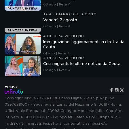
03 ago | Rete 4
PUNTATA INTERA
TG4 - DIARIO DEL GIORNO
Venerdì 7 agosto
07 ago | Rete 4
PUNTATA INTERA
4 DI SERA WEEKEND
Immigrazione: aggiornamenti in diretta da
Ceuta
01 ago | Rete 4
4 DI SERA WEEKEND
Crisi migranti: le ultime notizie da Ceuta
02 ago | Rete 4
Copyright ©1999-2026 RTI Business Digital - RTI S.p.A.: p. iva
03976881007 - Sede legale: Largo del Nazareno 8, 00187 Roma.
Uffici: Viale Europa 46, 20093 Cologno Monzese (MI) - Cap. Soc.
int. vers. € 500.000.007 - Gruppo MFE Media For Europe N.V. -
Tutti i diritti riservati. Rispetto ai contenuti trasmessi e/o