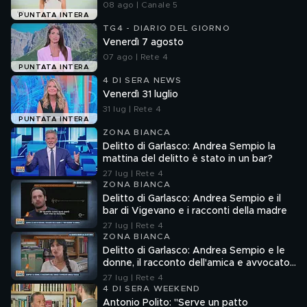
08 ago | Canale 5
PUNTATA INTERA
TG4 - DIARIO DEL GIORNO
Venerdì 7 agosto
07 ago | Rete 4
PUNTATA INTERA
4 DI SERA NEWS
Venerdì 31 luglio
31 lug | Rete 4
PUNTATA INTERA
ZONA BIANCA
Delitto di Garlasco: Andrea Sempio la
mattina del delitto è stato in un bar?
27 lug | Rete 4
ZONA BIANCA
Delitto di Garlasco: Andrea Sempio e il
bar di Vigevano e i racconti della madre
27 lug | Rete 4
ZONA BIANCA
Delitto di Garlasco: Andrea Sempio e le
donne, il racconto dell'amica e avvocato
Angela Taccia
27 lug | Rete 4
4 DI SERA WEEKEND
Antonio Polito: "Serve un patto