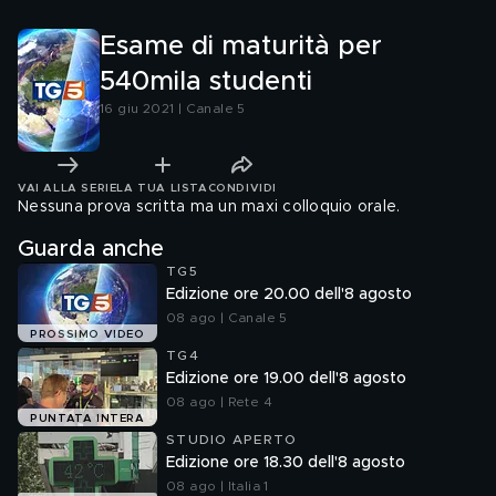
Esame di maturità per
540mila studenti
16 giu 2021 | Canale 5
VAI ALLA SERIE
LA TUA LISTA
CONDIVIDI
Nessuna prova scritta ma un maxi colloquio orale.
Guarda anche
TG5
Edizione ore 20.00 dell'8 agosto
08 ago | Canale 5
PROSSIMO VIDEO
TG4
Edizione ore 19.00 dell'8 agosto
08 ago | Rete 4
PUNTATA INTERA
STUDIO APERTO
Edizione ore 18.30 dell'8 agosto
08 ago | Italia 1