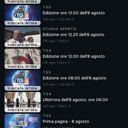
PUNTATA INTERA
TG5
Edizione ore 13.00 dell'8 agosto
08 ago | Canale 5
PUNTATA INTERA
STUDIO APERTO
Edizione ore 12.25 dell'8 agosto
08 ago | Italia 1
PUNTATA INTERA
TG4
Edizione ore 12.00 dell'8 agosto
08 ago | Rete 4
PUNTATA INTERA
TG5
Edizione ore 08.00 dell'8 agosto
08 ago | Canale 5
PUNTATA INTERA
TG4
Ultim'ora dell'8 agosto, ore 06.00
08 ago | Rete 4
PUNTATA INTERA
TG5
Prima pagina - 8 agosto
08 ago | Canale 5