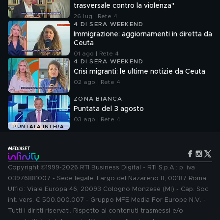
trasversale contro la violenza"
26 lug | Rete 4
4 DI SERA WEEKEND
Immigrazione: aggiornamenti in diretta da
Ceuta
01 ago | Rete 4
4 DI SERA WEEKEND
Crisi migranti: le ultime notizie da Ceuta
02 ago | Rete 4
ZONA BIANCA
Puntata del 3 agosto
03 ago | Rete 4
PUNTATA INTERA
Copyright ©1999-2026 RTI Business Digital - RTI S.p.A.: p. iva
03976881007 - Sede legale: Largo del Nazareno 8, 00187 Roma.
Uffici: Viale Europa 46, 20093 Cologno Monzese (MI) - Cap. Soc.
int. vers. € 500.000.007 - Gruppo MFE Media For Europe N.V. -
Tutti i diritti riservati. Rispetto ai contenuti trasmessi e/o