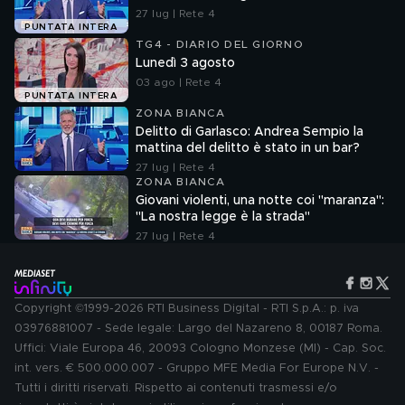
27 lug | Rete 4
PUNTATA INTERA
TG4 - DIARIO DEL GIORNO
Lunedì 3 agosto
03 ago | Rete 4
PUNTATA INTERA
ZONA BIANCA
Delitto di Garlasco: Andrea Sempio la
mattina del delitto è stato in un bar?
27 lug | Rete 4
ZONA BIANCA
Giovani violenti, una notte coi "maranza":
"La nostra legge è la strada"
27 lug | Rete 4
Copyright ©1999-2026 RTI Business Digital - RTI S.p.A.: p. iva
03976881007 - Sede legale: Largo del Nazareno 8, 00187 Roma.
Uffici: Viale Europa 46, 20093 Cologno Monzese (MI) - Cap. Soc.
int. vers. € 500.000.007 - Gruppo MFE Media For Europe N.V. -
Tutti i diritti riservati. Rispetto ai contenuti trasmessi e/o