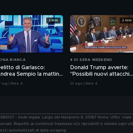
3 MIN
2 MIN
ONA BIANCA
4 DI SERA WEEKEND
elitto di Garlasco:
Donald Trump avverte:
ndrea Sempio la mattina
"Possibili nuovi attacchi
el delitto è stato in un
all'Iran"
 lug | Rete 4
01 ago | Rete 4
ar?
76881007 - Sede legale: Largo del Nazareno 8, 00187 Roma. Uffici: Vial
ervati. Rispetto ai contenuti trasmessi e/o riprodotti è vietata ogni uti
 mezzi automatizzati di data scraping.