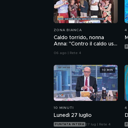
ZONA BIANCA
4
Caldo torrido, nonna
M
Anna: "Contro il caldo uso
P
solo il ventaglio"
06 ago | Rete 4
10 MIN
10 MINUTI
4
Lunedì 27 luglio
D
27 lug | Rete 4
PUNTATA INTERA
P