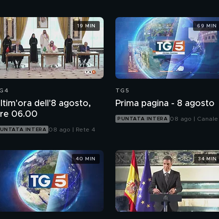
19 MIN
69 MIN
G4
TG5
ltim'ora dell'8 agosto,
Prima pagina - 8 agosto
re 06.00
08 ago | Canale
PUNTATA INTERA
08 ago | Rete 4
UNTATA INTERA
40 MIN
34 MIN