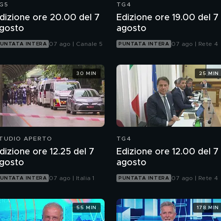
G5
TG4
dizione ore 20.00 del 7
Edizione ore 19.00 del 7
gosto
agosto
07 ago | Canale 5
07 ago | Rete 4
UNTATA INTERA
PUNTATA INTERA
30 MIN
25 MIN
TUDIO APERTO
TG4
dizione ore 12.25 del 7
Edizione ore 12.00 del 7
gosto
agosto
07 ago | Italia 1
07 ago | Rete 4
UNTATA INTERA
PUNTATA INTERA
55 MIN
178 MIN