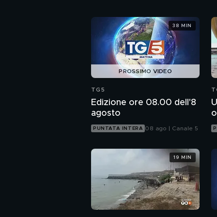
38 MIN
PROSSIMO VIDEO
TG5
T
Edizione ore 08.00 dell'8
U
agosto
o
08 ago | Canale 5
PUNTATA INTERA
P
19 MIN