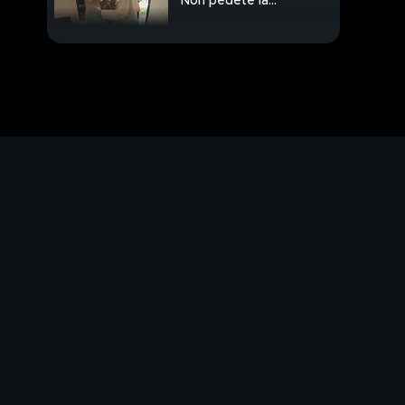
"Non pedete la
speranza"
Grande commozione
per la scomparsa di
Zeffirelli
"Fate troppo rumore"
scende, spara e uccide
Agli arresti domiciliari si
toglie la vita
Una domenica al mare,
cani in spiaggia libera
Juve-Sarri, celebrate le
"nozze impossibili"
Ed Sheeran a Roma