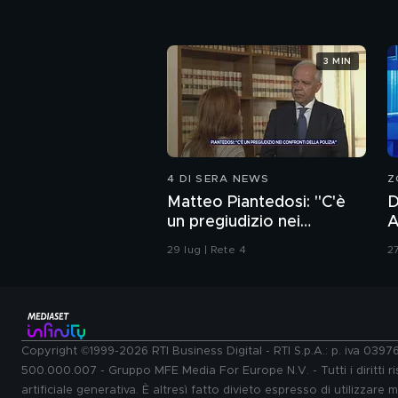
3 MIN
4 DI SERA NEWS
Z
Matteo Piantedosi: "C'è
D
un pregiudizio nei
A
confronti della polizia"
d
29 lug | Rete 4
27
b
Copyright ©1999-2026 RTI Business Digital - RTI S.p.A.: p. iva 039
500.000.007 - Gruppo MFE Media For Europe N.V. - Tutti i diritti ris
artificiale generativa. È altresì fatto divieto espresso di utilizzare