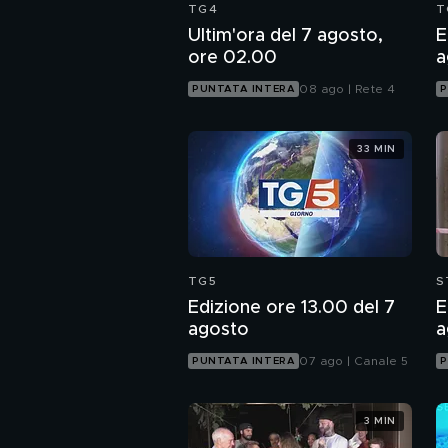
TG4
T
Ultim'ora del 7 agosto,
E
ore 02.00
a
08 ago | Rete 4
PUNTATA INTERA
P
33 MIN
TG5
S
Edizione ore 13.00 del 7
E
agosto
a
07 ago | Canale 5
PUNTATA INTERA
P
3 MIN