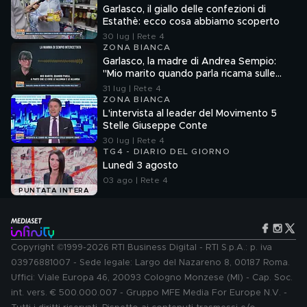
Garlasco, il giallo delle confezioni di
Estathè: ecco cosa abbiamo scoperto
30 lug | Rete 4
ZONA BIANCA
Garlasco, la madre di Andrea Sempio:
"Mio marito quando parla ricama sulle
cose"
31 lug | Rete 4
ZONA BIANCA
L'intervista al leader del Movimento 5
Stelle Giuseppe Conte
30 lug | Rete 4
TG4 - DIARIO DEL GIORNO
Lunedì 3 agosto
03 ago | Rete 4
PUNTATA INTERA
Copyright ©1999-2026 RTI Business Digital - RTI S.p.A.: p. iva
03976881007 - Sede legale: Largo del Nazareno 8, 00187 Roma.
Uffici: Viale Europa 46, 20093 Cologno Monzese (MI) - Cap. Soc.
int. vers. € 500.000.007 - Gruppo MFE Media For Europe N.V. -