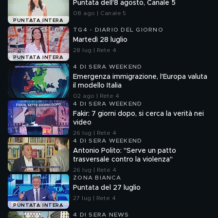
Puntata dell'8 agosto, Canale 5
08 ago | Canale 5
PUNTATA INTERA
TG4 - DIARIO DEL GIORNO
Martedì 28 luglio
28 lug | Rete 4
PUNTATA INTERA
4 DI SERA WEEKEND
Emergenza immigrazione, l'Europa valuta
il modello Italia
02 ago | Rete 4
4 DI SERA WEEKEND
Fakir: 7 giorni dopo, si cerca la verità nei
video
26 lug | Rete 4
4 DI SERA WEEKEND
Antonio Polito: "Serve un patto
trasversale contro la violenza"
26 lug | Rete 4
ZONA BIANCA
Puntata del 27 luglio
27 lug | Rete 4
PUNTATA INTERA
4 DI SERA NEWS