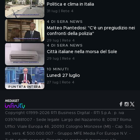
Politica e clima in Italia
31 lug | Rete 4
4 DI SERA NEWS
Matteo Piantedosi: "C'è un pregiudizio nei
confronti della polizia"
29 lug | Rete 4
4 DI SERA NEWS
Città italiane nella morsa del Sole
29 lug | Rete 4
10 MINUTI
Lunedì 27 luglio
27 lug | Rete 4
PUNTATA INTERA
Copyright ©1999-2026 RTI Business Digital - RTI S.p.A.: p. iva
03976881007 - Sede legale: Largo del Nazareno 8, 00187 Roma.
Uffici: Viale Europa 46, 20093 Cologno Monzese (MI) - Cap. Soc.
int. vers. € 500.000.007 - Gruppo MFE Media For Europe N.V. -