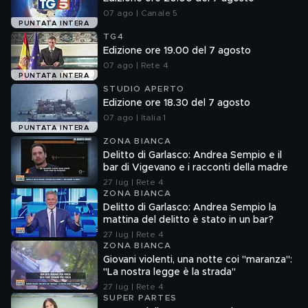
07 ago | Canale 5
PUNTATA INTERA
TG4
Edizione ore 19.00 del 7 agosto
07 ago | Rete 4
PUNTATA INTERA
STUDIO APERTO
Edizione ore 18.30 del 7 agosto
07 ago | Italia 1
PUNTATA INTERA
ZONA BIANCA
Delitto di Garlasco: Andrea Sempio e il
bar di Vigevano e i racconti della madre
27 lug | Rete 4
ZONA BIANCA
Delitto di Garlasco: Andrea Sempio la
mattina del delitto è stato in un bar?
27 lug | Rete 4
ZONA BIANCA
Giovani violenti, una notte coi "maranza":
"La nostra legge è la strada"
27 lug | Rete 4
SUPER PARTES