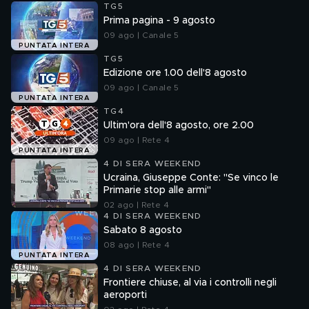
TG5
Prima pagina - 9 agosto
09 ago | Canale 5
PUNTATA INTERA
TG5
Edizione ore 1.00 dell'8 agosto
09 ago | Canale 5
PUNTATA INTERA
TG4
Ultim'ora dell'8 agosto, ore 2.00
09 ago | Rete 4
PUNTATA INTERA
4 DI SERA WEEKEND
Ucraina, Giuseppe Conte: "Se vinco le
Primarie stop alle armi"
02 ago | Rete 4
4 DI SERA WEEKEND
Sabato 8 agosto
08 ago | Rete 4
PUNTATA INTERA
4 DI SERA WEEKEND
Frontiere chiuse, al via i controlli negli
aeroporti