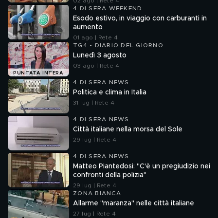
02 ago | Rete 4
4 DI SERA WEEKEND
Esodo estivo, in viaggio con carburanti in
aumento
01 ago | Rete 4
TG4 - DIARIO DEL GIORNO
Lunedì 3 agosto
03 ago | Rete 4
PUNTATA INTERA
4 DI SERA NEWS
Politica e clima in Italia
31 lug | Rete 4
4 DI SERA NEWS
Città italiane nella morsa del Sole
29 lug | Rete 4
4 DI SERA NEWS
Matteo Piantedosi: "C'è un pregiudizio nei
confronti della polizia"
29 lug | Rete 4
ZONA BIANCA
Allarme "maranza" nelle città italiane
27 lug | Rete 4