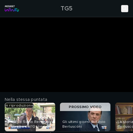
TG5
Nella stessa puntata
in riproduzione
PROSSIMO VIDEO
È morto Silvio Berlusconi:
Gli ultimi giorni di Silvio
La storia
in diretta dall'Ospedale
Berlusconi
Berlusc
San Raffaele