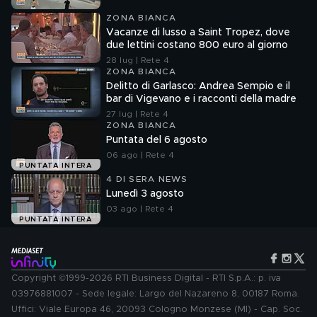
ZONA BIANCA
Vacanze di lusso a Saint Tropez, dove
due lettini costano 800 euro al giorno
28 lug | Rete 4
ZONA BIANCA
Delitto di Garlasco: Andrea Sempio e il
bar di Vigevano e i racconti della madre
27 lug | Rete 4
ZONA BIANCA
Puntata del 6 agosto
06 ago | Rete 4
PUNTATA INTERA
4 DI SERA NEWS
Lunedì 3 agosto
03 ago | Rete 4
PUNTATA INTERA
Copyright ©1999-2026 RTI Business Digital - RTI S.p.A.: p. iva
03976881007 - Sede legale: Largo del Nazareno 8, 00187 Roma.
Uffici: Viale Europa 46, 20093 Cologno Monzese (MI) - Cap. Soc.