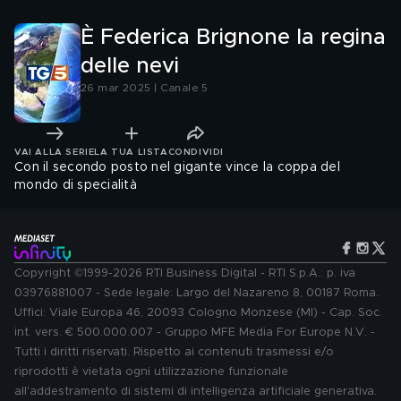
È Federica Brignone la regina
delle nevi
26 mar 2025 | Canale 5
VAI ALLA SERIE
LA TUA LISTA
CONDIVIDI
Con il secondo posto nel gigante vince la coppa del
mondo di specialità
Copyright ©1999-2026 RTI Business Digital - RTI S.p.A.: p. iva
03976881007 - Sede legale: Largo del Nazareno 8, 00187 Roma.
Uffici: Viale Europa 46, 20093 Cologno Monzese (MI) - Cap. Soc.
int. vers. € 500.000.007 - Gruppo MFE Media For Europe N.V. -
Tutti i diritti riservati. Rispetto ai contenuti trasmessi e/o
riprodotti è vietata ogni utilizzazione funzionale
all'addestramento di sistemi di intelligenza artificiale generativa.