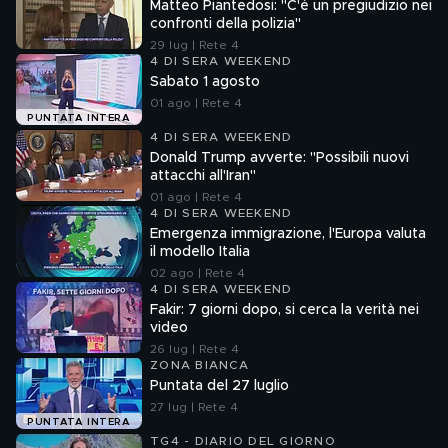
Matteo Piantedosi: "C'è un pregiudizio nei
confronti della polizia"
29 lug | Rete 4
4 DI SERA WEEKEND
Sabato 1 agosto
01 ago | Rete 4
PUNTATA INTERA
4 DI SERA WEEKEND
Donald Trump avverte: "Possibili nuovi
attacchi all'Iran"
01 ago | Rete 4
4 DI SERA WEEKEND
Emergenza immigrazione, l'Europa valuta
il modello Italia
02 ago | Rete 4
4 DI SERA WEEKEND
Fakir: 7 giorni dopo, si cerca la verità nei
video
26 lug | Rete 4
ZONA BIANCA
Puntata del 27 luglio
27 lug | Rete 4
PUNTATA INTERA
TG4 - DIARIO DEL GIORNO