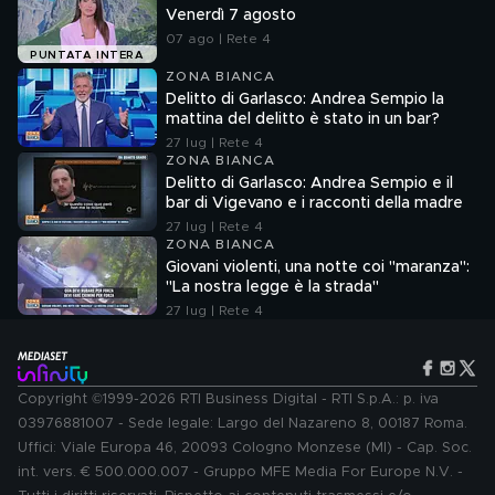
Venerdì 7 agosto
07 ago | Rete 4
PUNTATA INTERA
ZONA BIANCA
Delitto di Garlasco: Andrea Sempio la
mattina del delitto è stato in un bar?
27 lug | Rete 4
ZONA BIANCA
Delitto di Garlasco: Andrea Sempio e il
bar di Vigevano e i racconti della madre
27 lug | Rete 4
ZONA BIANCA
Giovani violenti, una notte coi "maranza":
"La nostra legge è la strada"
27 lug | Rete 4
Copyright ©1999-2026 RTI Business Digital - RTI S.p.A.: p. iva
03976881007 - Sede legale: Largo del Nazareno 8, 00187 Roma.
Uffici: Viale Europa 46, 20093 Cologno Monzese (MI) - Cap. Soc.
int. vers. € 500.000.007 - Gruppo MFE Media For Europe N.V. -