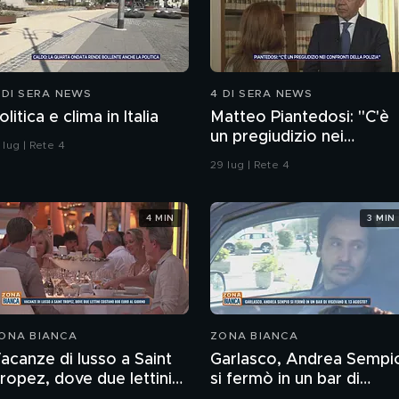
 DI SERA NEWS
4 DI SERA NEWS
olitica e clima in Italia
Matteo Piantedosi: "C'è
un pregiudizio nei
 lug | Rete 4
confronti della polizia"
29 lug | Rete 4
4 MIN
3 MIN
ONA BIANCA
ZONA BIANCA
acanze di lusso a Saint
Garlasco, Andrea Sempi
ropez, dove due lettini
si fermò in un bar di