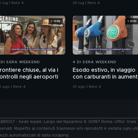
ostano 800 euro al
Vigevano il 13 agosto?
 lug | Rete 4
23 lug | Rete 4
iorno
1 MIN
1 MIN
 DI SERA WEEKEND
4 DI SERA WEEKEND
rontiere chiuse, al via i
Esodo estivo, in viaggio
ontrolli negli aeroporti
con carburanti in aumen
2 ago | Rete 4
01 ago | Rete 4
76881007 - Sede legale: Largo del Nazareno 8, 00187 Roma. Uffici: Vial
ervati. Rispetto ai contenuti trasmessi e/o riprodotti è vietata ogni uti
 mezzi automatizzati di data scraping.