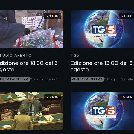
24 MIN
31 MIN
TUDIO APERTO
TG5
dizione ore 18.30 del 6
Edizione ore 13.00 del 6
gosto
agosto
06 ago | Italia 1
06 ago | Canale
UNTATA INTERA
PUNTATA INTERA
25 MIN
35 MIN