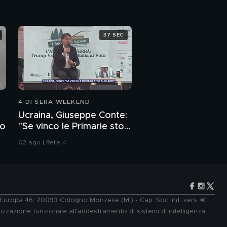
37 SEC
4 DI SERA WEEKEND
Ucraina, Giuseppe Conte:
to
"Se vinco le Primarie stop
alle armi"
02 ago | Rete 4
e Europa 46, 20093 Cologno Monzese (MI) - Cap. Soc. int. vers. €
lizzazione funzionale all'addestramento di sistemi di intelligenza