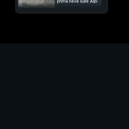
prima neve sulle Alpi
Il prezzo del gas
inverte la rotta
PROSSIMO VIDEO
Locali, battaglia delle
percentuali
"Vaccini sicuri e
salvano vite"