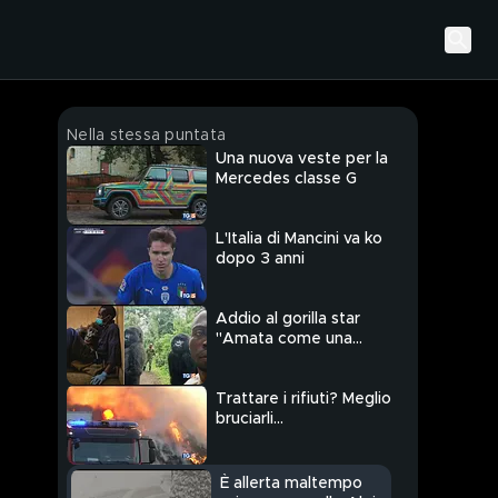
Nella stessa puntata
Una nuova veste per la
Mercedes classe G
L'Italia di Mancini va ko
dopo 3 anni
Addio al gorilla star
"Amata come una
bimba"
Trattare i rifiuti? Meglio
bruciarli...
È allerta maltempo