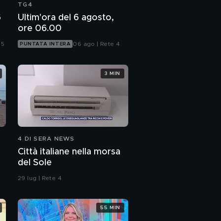
TG4
6
Ultim'ora del 6 agosto,
ore 06.00
 5
06 ago | Rete 4
PUNTATA INTERA
3 MIN
4 DI SERA NEWS
Città italiane nella morsa
del Sole
29 lug | Rete 4
55 MIN