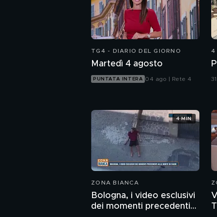
TG4 - DIARIO DEL GIORNO
4
Martedì 4 agosto
P
04 ago | Rete 4
31
PUNTATA INTERA
4 MIN
ZONA BIANCA
Z
Bologna, i video esclusivi
V
dei momenti precedenti
T