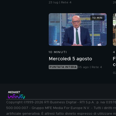
alla morte di Fakir
c
23 lug | Rete 4
28
g
10 MIN
10 MINUTI
4
Mercoledì 5 agosto
F
c
05 ago | Rete 4
PUNTATA INTERA
0
Copyright ©1999-2026 RTI Business Digital - RTI S.p.A.: p. iva 039
500.000.007 - Gruppo MFE Media For Europe N.V. - Tutti i diritti ris
artificiale generativa. È altresì fatto divieto espresso di utilizzare