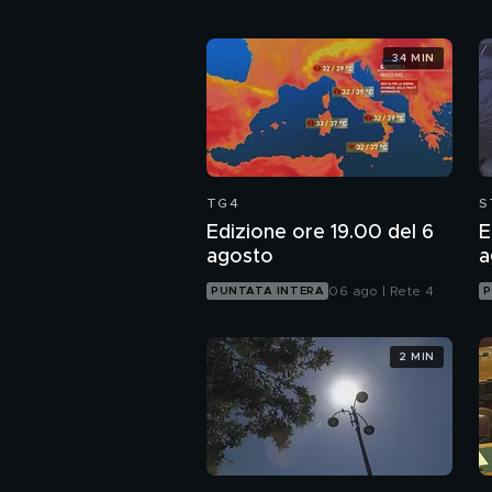
34 MIN
TG4
S
Edizione ore 19.00 del 6
E
agosto
a
06 ago | Rete 4
PUNTATA INTERA
P
2 MIN