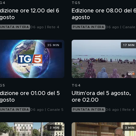
G4
TG5
dizione ore 12.00 del 6
Edizione ore 08.00 del 
gosto
agosto
06 ago | Rete 4
06 ago | Canale
UNTATA INTERA
PUNTATA INTERA
35 MIN
17 MIN
G5
TG4
dizione ore 01.00 del 5
Ultim'ora del 5 agosto,
gosto
ore 02.00
06 ago | Canale 5
06 ago | Rete 4
UNTATA INTERA
PUNTATA INTERA
3 MIN
3 MIN