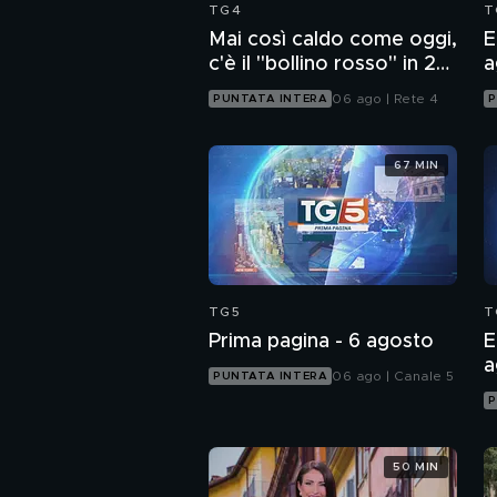
TG4
T
Mai così caldo come oggi,
E
c'è il "bollino rosso" in 27
a
città
06 ago | Rete 4
PUNTATA INTERA
P
67 MIN
TG5
T
Prima pagina - 6 agosto
E
a
06 ago | Canale 5
PUNTATA INTERA
P
50 MIN