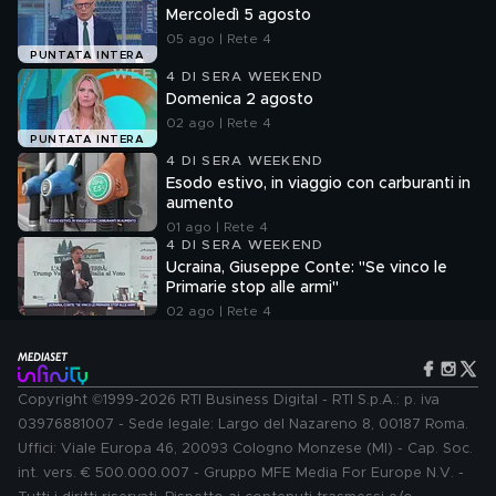
Mercoledì 5 agosto
05 ago | Rete 4
PUNTATA INTERA
4 DI SERA WEEKEND
Domenica 2 agosto
02 ago | Rete 4
PUNTATA INTERA
4 DI SERA WEEKEND
Esodo estivo, in viaggio con carburanti in
aumento
01 ago | Rete 4
4 DI SERA WEEKEND
Ucraina, Giuseppe Conte: "Se vinco le
Primarie stop alle armi"
02 ago | Rete 4
Copyright ©1999-2026 RTI Business Digital - RTI S.p.A.: p. iva
03976881007 - Sede legale: Largo del Nazareno 8, 00187 Roma.
Uffici: Viale Europa 46, 20093 Cologno Monzese (MI) - Cap. Soc.
int. vers. € 500.000.007 - Gruppo MFE Media For Europe N.V. -