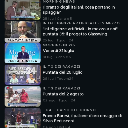
MORNING NEWS
Il pranzo degli italiani, cosa portano in
spiaggia?
28 lug | Canale 5
INTELLIGENZE ARTIFICIALI - IN MEZZO
A NOI
"Intelligenze artificiali - In mezzo a noi",
puntata 35: il progetto Glasswing
25 lug | Tgcom24
PUNTATA INTERA
MORNING NEWS
Venerdì 31 luglio
31 lug | Canale 5
PUNTATA INTERA
IL TG DEI RAGAZZI
Puntata del 26 luglio
26 lug | Tgcom24
IL TG DEI RAGAZZI
Puntata del 2 agosto
02 ago | Tgcom24
TG4 - DIARIO DEL GIORNO
Franco Baresi, il pallone d'oro omaggio di
Silvio Berlusconi
04 ago | Rete 4