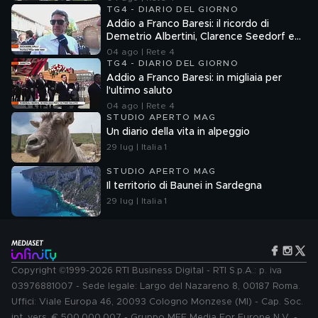
TG4 - DIARIO DEL GIORNO
Addio a Franco Baresi: il ricordo di
Demetrio Albertini, Clarence Seedorf e
Giovanni Galli
04 ago | Rete 4
TG4 - DIARIO DEL GIORNO
Addio a Franco Baresi: in migliaia per
l'ultimo saluto
04 ago | Rete 4
STUDIO APERTO MAG
Un diario della vita in alpeggio
29 lug | Italia 1
STUDIO APERTO MAG
Il territorio di Baunei in Sardegna
29 lug | Italia 1
Copyright ©1999-2026 RTI Business Digital - RTI S.p.A.: p. iva
03976881007 - Sede legale: Largo del Nazareno 8, 00187 Roma.
Uffici: Viale Europa 46, 20093 Cologno Monzese (MI) - Cap. Soc.
int. vers. € 500.000.007 - Gruppo MFE Media For Europe N.V. -