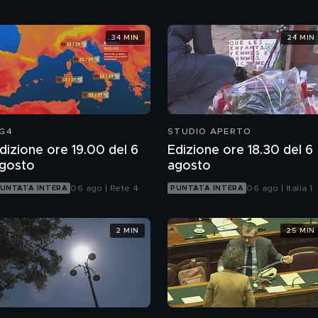
34 MIN
24 MIN
G4
STUDIO APERTO
dizione ore 19.00 del 6
Edizione ore 18.30 del 6
gosto
agosto
06 ago | Rete 4
06 ago | Italia 1
UNTATA INTERA
PUNTATA INTERA
2 MIN
25 MIN