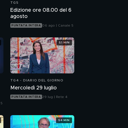
TG5
Edizione ore 08.00 del 6
agosto
06 ago | Canale 5
PUNTATA INTERA
51 MIN
TG4 - DIARIO DEL GIORNO
Mercoledì 29 luglio
29 lug | Rete 4
PUNTATA INTERA
 5
54 MIN