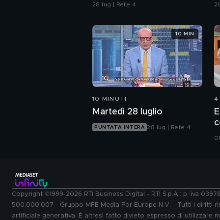
costano 800 euro al
"
28 lug | Rete 4
28
giorno
10 MIN
10 MINUTI
4
Martedì 28 luglio
E
c
28 lug | Rete 4
PUNTATA INTERA
0
Copyright ©1999-2026 RTI Business Digital - RTI S.p.A.: p. iva 039
500.000.007 - Gruppo MFE Media For Europe N.V. - Tutti i diritti ris
artificiale generativa. È altresì fatto divieto espresso di utilizzare