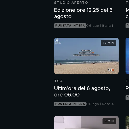
STUDIO APERTO
T
Edizione ore 12.25 del 6
M
agosto
c
c
06 ago | Italia 1
PUNTATA INTERA
P
18 MIN
TG4
T
Ultim'ora del 6 agosto,
P
ore 06.00
P
06 ago | Rete 4
PUNTATA INTERA
3 MIN