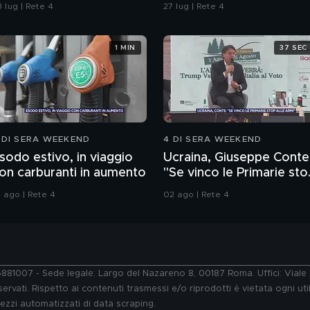
cafone"
 lug | Rete 4
27 lug | Rete 4
1 MIN
37 SEC
 DI SERA WEEKEND
4 DI SERA WEEKEND
sodo estivo, in viaggio
Ucraina, Giuseppe Conte
on carburanti in aumento
"Se vinco le Primarie sto
alle armi"
1 ago | Rete 4
02 ago | Rete 4
76881007 - Sede legale: Largo del Nazareno 8, 00187 Roma. Uffici: Vial
ervati. Rispetto ai contenuti trasmessi e/o riprodotti è vietata ogni uti
 mezzi automatizzati di data scraping.