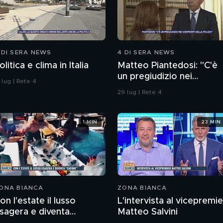
 DI SERA NEWS
4 DI SERA NEWS
olitica e clima in Italia
Matteo Piantedosi: "C'è
un pregiudizio nei
 lug | Rete 4
confronti della polizia"
29 lug | Rete 4
1 MIN
23 MIN
ONA BIANCA
ZONA BIANCA
on l'estate il lusso
L'intervista al vicepremie
sagera e diventa
Matteo Salvini