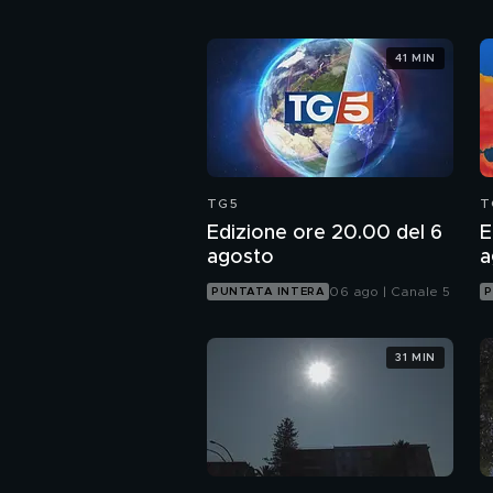
41 MIN
TG5
T
Edizione ore 20.00 del 6
E
agosto
a
06 ago | Canale 5
PUNTATA INTERA
P
31 MIN