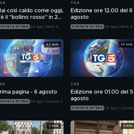
G4
TG4
ai così caldo come oggi,
Edizione ore 12.00 del 6
'è il "bollino rosso" in 27
agosto
ittà
06 ago | Rete 4
06 ago | Rete 4
UNTATA INTERA
PUNTATA INTERA
67 MIN
35 MIN
G5
TG5
rima pagina - 6 agosto
Edizione ore 01.00 del 5
agosto
06 ago | Canale 5
UNTATA INTERA
06 ago | Canale
PUNTATA INTERA
3 MIN
3 MIN