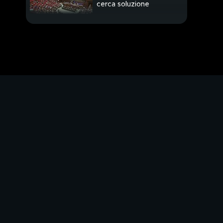
cerca soluzione
Vaccini in vacanza ok al
green pass