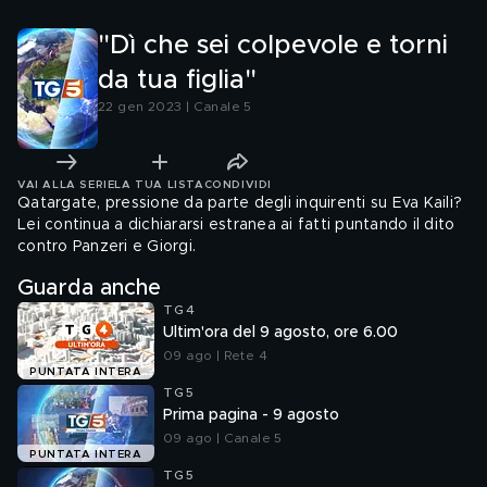
"Dì che sei colpevole e torni
da tua figlia"
22 gen 2023 | Canale 5
VAI ALLA SERIE
LA TUA LISTA
CONDIVIDI
Qatargate, pressione da parte degli inquirenti su Eva Kaili?
Lei continua a dichiararsi estranea ai fatti puntando il dito
contro Panzeri e Giorgi.
Guarda anche
TG4
Ultim'ora del 9 agosto, ore 6.00
09 ago | Rete 4
PUNTATA INTERA
TG5
Prima pagina - 9 agosto
09 ago | Canale 5
PUNTATA INTERA
TG5