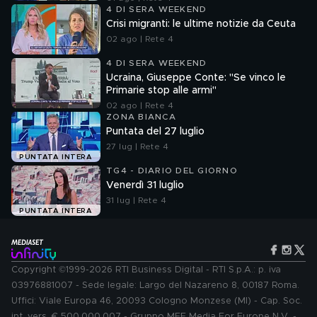
4 DI SERA WEEKEND
Crisi migranti: le ultime notizie da Ceuta
02 ago | Rete 4
4 DI SERA WEEKEND
Ucraina, Giuseppe Conte: "Se vinco le
Primarie stop alle armi"
02 ago | Rete 4
ZONA BIANCA
Puntata del 27 luglio
27 lug | Rete 4
PUNTATA INTERA
TG4 - DIARIO DEL GIORNO
Venerdì 31 luglio
31 lug | Rete 4
PUNTATA INTERA
Copyright ©1999-2026 RTI Business Digital - RTI S.p.A.: p. iva
03976881007 - Sede legale: Largo del Nazareno 8, 00187 Roma.
Uffici: Viale Europa 46, 20093 Cologno Monzese (MI) - Cap. Soc.
int. vers. € 500.000.007 - Gruppo MFE Media For Europe N.V. -