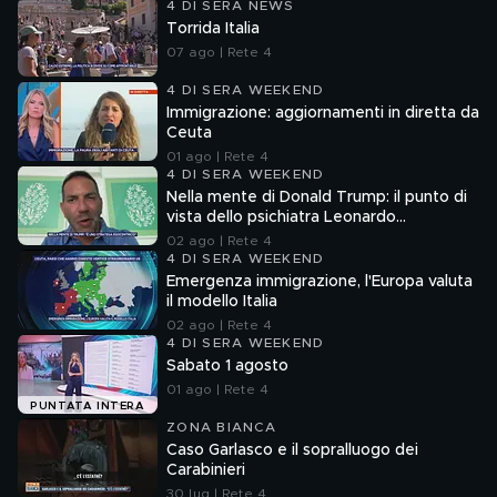
4 DI SERA NEWS
Torrida Italia
07 ago | Rete 4
4 DI SERA WEEKEND
Immigrazione: aggiornamenti in diretta da
Ceuta
01 ago | Rete 4
4 DI SERA WEEKEND
Nella mente di Donald Trump: il punto di
vista dello psichiatra Leonardo
Mendolicchio
02 ago | Rete 4
4 DI SERA WEEKEND
Emergenza immigrazione, l'Europa valuta
il modello Italia
02 ago | Rete 4
4 DI SERA WEEKEND
Sabato 1 agosto
01 ago | Rete 4
PUNTATA INTERA
ZONA BIANCA
Caso Garlasco e il sopralluogo dei
Carabinieri
30 lug | Rete 4