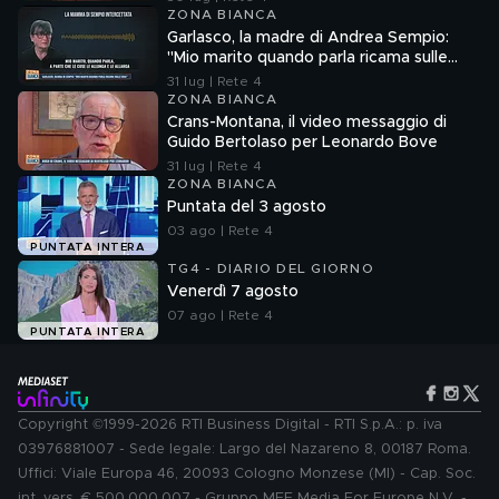
ZONA BIANCA
Garlasco, la madre di Andrea Sempio:
"Mio marito quando parla ricama sulle
cose"
31 lug | Rete 4
ZONA BIANCA
Crans-Montana, il video messaggio di
Guido Bertolaso per Leonardo Bove
31 lug | Rete 4
ZONA BIANCA
Puntata del 3 agosto
03 ago | Rete 4
PUNTATA INTERA
TG4 - DIARIO DEL GIORNO
Venerdì 7 agosto
07 ago | Rete 4
PUNTATA INTERA
Copyright ©1999-2026 RTI Business Digital - RTI S.p.A.: p. iva
03976881007 - Sede legale: Largo del Nazareno 8, 00187 Roma.
Uffici: Viale Europa 46, 20093 Cologno Monzese (MI) - Cap. Soc.
int. vers. € 500.000.007 - Gruppo MFE Media For Europe N.V. -