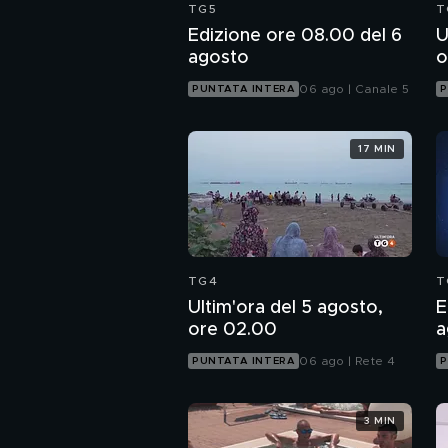
TG5
T
Edizione ore 08.00 del 6
U
agosto
o
06 ago | Canale 5
PUNTATA INTERA
P
17 MIN
TG4
T
Ultim'ora del 5 agosto,
E
ore 02.00
a
06 ago | Rete 4
PUNTATA INTERA
P
3 MIN