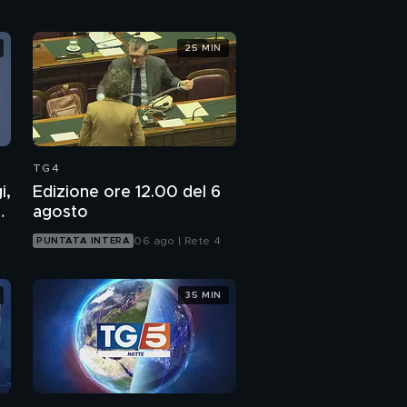
25 MIN
TG4
i,
Edizione ore 12.00 del 6
7
agosto
06 ago | Rete 4
PUNTATA INTERA
35 MIN