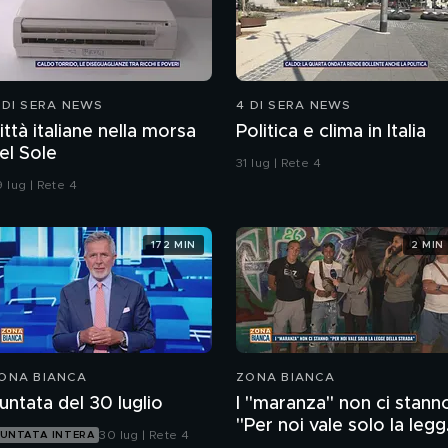
 DI SERA NEWS
4 DI SERA NEWS
ittà italiane nella morsa
Politica e clima in Italia
el Sole
31 lug | Rete 4
 lug | Rete 4
172 MIN
2 MIN
ONA BIANCA
ZONA BIANCA
untata del 30 luglio
I "maranza" non ci stann
"Per noi vale solo la leg
30 lug | Rete 4
UNTATA INTERA