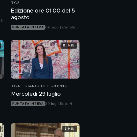
TG5
Edizione ore 01.00 del 5
agosto
 5
06 ago | Canale 5
PUNTATA INTERA
51 MIN
TG4 - DIARIO DEL GIORNO
Mercoledì 29 luglio
29 lug | Rete 4
PUNTATA INTERA
3 MIN