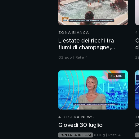
ZONA BIANCA
4
L'estate dei ricchi tra
C
fiumi di champagne,
d
ostriche ed eccessi
03 ago | Rete 4
29
45 MIN
4 DI SERA NEWS
Z
Giovedì 30 luglio
P
30 lug | Rete 4
PUNTATA INTERA
P