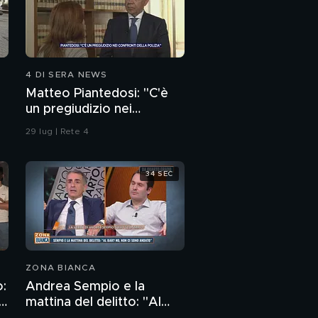
4 DI SERA NEWS
Matteo Piantedosi: "C'è
un pregiudizio nei
confronti della polizia"
29 lug | Rete 4
34 SEC
ZONA BIANCA
o:
Andrea Sempio e la
ge
mattina del delitto: "Al