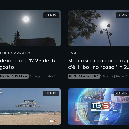
31 MIN
2 MIN
TUDIO APERTO
TG4
dizione ore 12.25 del 6
Mai così caldo come ogg
gosto
c'è il "bollino rosso" in 2
città
06 ago | Italia 1
06 ago | Rete 4
UNTATA INTERA
PUNTATA INTERA
18 MIN
67 MIN