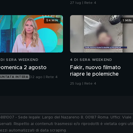
della strada"
27 lug | Rete 4
54 MIN
1 MIN
 DI SERA WEEKEND
4 DI SERA WEEKEND
omenica 2 agosto
Fakir, nuovo filmato
riapre le polemiche
02 ago | Rete 4
UNTATA INTERA
25 lug | Rete 4
76881007 - Sede legale: Largo del Nazareno 8, 00187 Roma. Uffici: Vial
ervati. Rispetto ai contenuti trasmessi e/o riprodotti è vietata ogni uti
 mezzi automatizzati di data scraping.