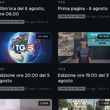
G4
TG5
ltim'ora del 6 agosto,
Prima pagina - 6 agosto
re 06.00
06 ago | Canale
PUNTATA INTERA
06 ago | Rete 4
UNTATA INTERA
40 MIN
33 MIN
G5
TG4
dizione ore 20.00 del 5
Edizione ore 19.00 del 5
gosto
agosto
05 ago | Canale 5
05 ago | Rete 4
UNTATA INTERA
PUNTATA INTERA
3 MIN
3 MIN