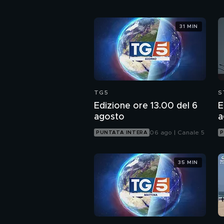
31 MIN
TG5
S
Edizione ore 13.00 del 6
E
agosto
a
06 ago | Canale 5
PUNTATA INTERA
P
35 MIN