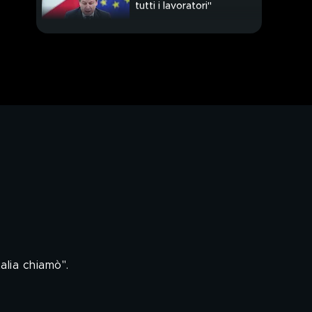
tutti i lavoratori"
L'UE rassicura l'Italia,
"faremo ciò che
chiede"
Il virus non si ferma,
picco in Lombardia
alia chiamò".