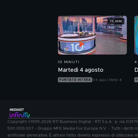
10 MIN
10 MINUTI
4
Martedì 4 agosto
D
04 ago | Rete 4
PUNTATA INTERA
P
Copyright ©1999-2026 RTI Business Digital - RTI S.p.A.: p. iva 039
500.000.007 - Gruppo MFE Media For Europe N.V. - Tutti i diritti ris
artificiale generativa. È altresì fatto divieto espresso di utilizzare