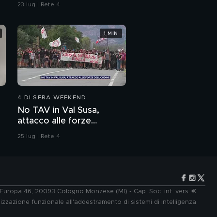
bar' No, non ci sono
23 lug | Rete 4
andato"
1 MIN
4 DI SERA WEEKEND
No TAV in Val Susa,
attacco alle forze
dell'ordine
25 lug | Rete 4
e Europa 46, 20093 Cologno Monzese (MI) - Cap. Soc. int. vers. €
lizzazione funzionale all'addestramento di sistemi di intelligenza